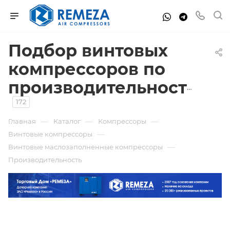
Подбор винтовых
компрессоров по
производительности
172
—
—
—
Главная
Каталог
Компрессоры
—
Винтовые компрессоры
—
Винтовые маслозаполненные компрессоры
Производительность