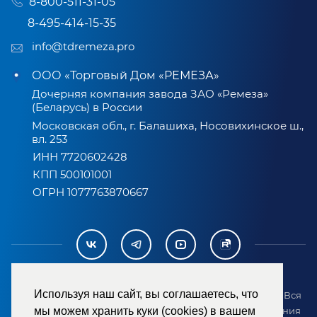
8-800-511-31-05
8-495-414-15-35
info@tdremeza.pro
ООО «Торговый Дом «РЕМЕЗА»
Дочерняя компания завода ЗАО «Ремеза»
(Беларусь) в России
Московская обл., г. Балашиха, Носовихинское ш.,
вл. 253
ИНН 7720602428
КПП 500101001
ОГРН 1077763870667
Используя наш сайт, вы соглашаетесь, что
2007-2026 © ООО «ТД «РЕМЕЗА». Все права защищены. Вся
информация на сайте размещена в целях предоставления
мы можем хранить куки (cookies) в вашем