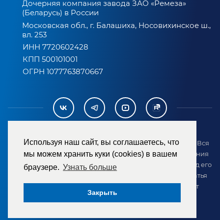
Дочерняя компания завода ЗАО «Ремеза»
(Беларусь) в России
Московская обл., г. Балашиха, Носовихинское ш.,
вл. 253
ИНН 7720602428
КПП 500101001
ОГРН 1077763870667
Используя наш сайт, вы соглашаетесь, что
2007-2026 © ООО «ТД «РЕМЕЗА». Все права защищены. Вся
информация на сайте размещена в целях предоставления
мы можем хранить куки (cookies) в вашем
возможности покупателю ознакомиться с товаром перед его
браузере.
Узнать больше
приобретением и не является публичной офертой (статья
437 ГК РФ). Внешний вид товара может отличаться от
Закрыть
представленного на сайте.