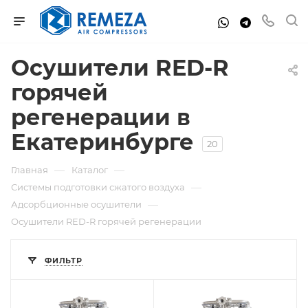
Осушители RED-R
горячей
регенерации в
Екатеринбурге
20
—
—
Главная
Каталог
—
Системы подготовки сжатого воздуха
—
Адсорбционные осушители
Осушители RED-R горячей регенерации
ФИЛЬТР