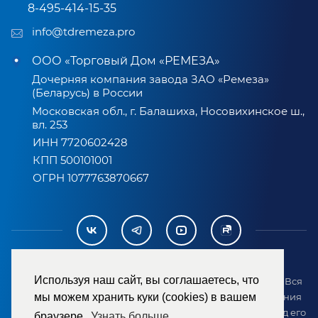
8-495-414-15-35
info@tdremeza.pro
ООО «Торговый Дом «РЕМЕЗА»
Дочерняя компания завода ЗАО «Ремеза»
(Беларусь) в России
Московская обл., г. Балашиха, Носовихинское ш.,
вл. 253
ИНН 7720602428
КПП 500101001
ОГРН 1077763870667
Используя наш сайт, вы соглашаетесь, что
2007-2026 © ООО «ТД «РЕМЕЗА». Все права защищены. Вся
мы можем хранить куки (cookies) в вашем
информация на сайте размещена в целях предоставления
возможности покупателю ознакомиться с товаром перед его
браузере.
Узнать больше