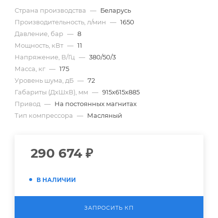
Страна производства
—
Беларусь
Производительность, л/мин
—
1650
Давление, бар
—
8
Мощность, кВт
—
11
Напряжение, В/Гц
—
380/50/3
Масса, кг
—
175
Уровень шума, дБ
—
72
Габариты (ДхШхВ), мм
—
915х615х885
Привод
—
На постоянных магнитах
Тип компрессора
—
Масляный
290 674
₽
В НАЛИЧИИ
ЗАПРОСИТЬ КП