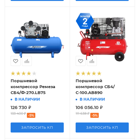
Поршневой
Поршневой
компрессор Ремеза
компрессор СБ4/
СБ4/Ф-270.LB75
С-100.АВ890
В НАЛИЧИИ
В НАЛИЧИИ
126 730
₽
106 056.10
₽
133 400
₽
111 638
₽
-
5
%
-
5
%
ЗАПРОСИТЬ КП
ЗАПРОСИТЬ КП