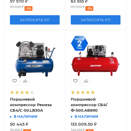
57 570
₽
63 555
₽
60 600
₽
66 900
₽
-
5
%
-
5
%
ЗАПРОСИТЬ КП
ЗАПРОСИТЬ КП
Поршневой
Поршневой
компрессор Ремеза
компрессор СБ4/
СБ4/C-50.LB30А
Ф-500.АВ890
В НАЛИЧИИ
В НАЛИЧИИ
50 445
₽
133 009.50
₽
53 100
₽
140 010
₽