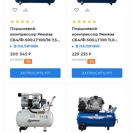
Поршневой
Поршневой
компрессор Ремеза
компрессор Ремеза
СБ4/Ф-500.LT100/16 7,5
СБ4/Ф-500.LT100 11,0
кВт
кВт
В НАЛИЧИИ
В НАЛИЧИИ
200 545
₽
229 235
₽
211 100
₽
241 300
₽
-
5
%
-
5
%
ЗАПРОСИТЬ КП
ЗАПРОСИТЬ КП