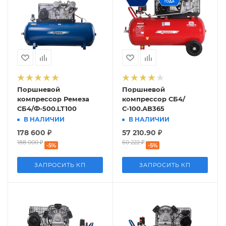
Поршневой
Поршневой
компрессор Ремеза
компрессор СБ4/
СБ4/Ф-500.LT100
С-100.АВ365
В НАЛИЧИИ
В НАЛИЧИИ
178 600
₽
57 210.90
₽
188 000
₽
60 222
₽
-
5
%
-
5
%
ЗАПРОСИТЬ КП
ЗАПРОСИТЬ КП