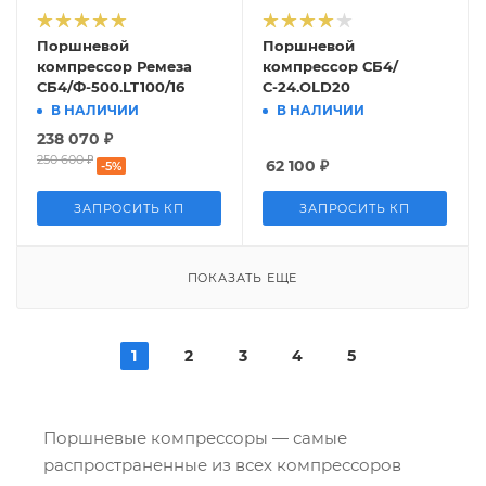
Поршневой
Поршневой
компрессор Ремеза
компрессор СБ4/
СБ4/Ф-500.LT100/16
С-24.OLD20
В НАЛИЧИИ
В НАЛИЧИИ
238 070
₽
250 600
₽
62 100
₽
-
5
%
ЗАПРОСИТЬ КП
ЗАПРОСИТЬ КП
ПОКАЗАТЬ ЕЩЕ
1
2
3
4
5
Поршневые компрессоры — самые
распространенные из всех компрессоров