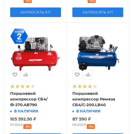
-
5
%
-
5
%
ЗАПРОСИТЬ КП
ЗАПРОСИТЬ КП
Поршневой
Поршневой
компрессор СБ4/
компрессор Ремеза
Ф-270.АВ790
СБ4/С-200.LB40
В НАЛИЧИИ
В НАЛИЧИИ
105 592.50
₽
87 590
₽
111 150
₽
92 200
₽
-
5
%
-
5
%