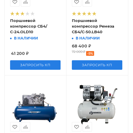
Поршневой
Поршневой
компрессор СБ4/
компрессор Ремеза
С-24.OLD10
СБ4/С-50.LB40
В НАЛИЧИИ
В НАЛИЧИИ
68 400
₽
72 000
₽
41 200
₽
-
5
%
ЗАПРОСИТЬ КП
ЗАПРОСИТЬ КП