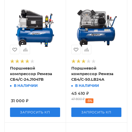
Поршневой
Поршневой
компрессор Ремеза
компрессор Ремеза
СБ4/С-24.J1047B
СБ4/С-50.LB24А
В НАЛИЧИИ
В НАЛИЧИИ
45 410
₽
47 800
₽
31 000
₽
-
5
%
ЗАПРОСИТЬ КП
ЗАПРОСИТЬ КП