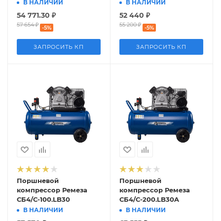
В НАЛИЧИИ
В НАЛИЧИИ
54 771.30
₽
52 440
₽
57 654
₽
55 200
₽
-
5
%
-
5
%
ЗАПРОСИТЬ КП
ЗАПРОСИТЬ КП
Поршневой
Поршневой
компрессор Ремеза
компрессор Ремеза
СБ4/С-100.LB30
СБ4/С-200.LB30A
В НАЛИЧИИ
В НАЛИЧИИ