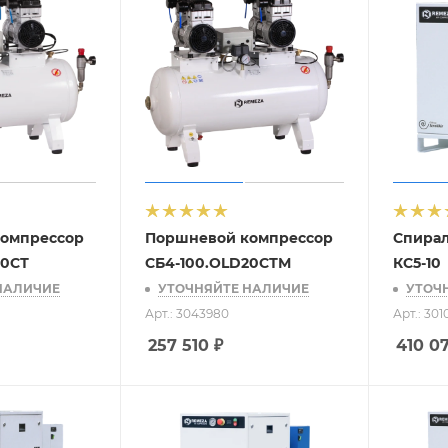
омпрессор
Поршневой компрессор
Спира
20СТ
СБ4-100.OLD20СТМ
КС5-10
НАЛИЧИЕ
УТОЧНЯЙТЕ НАЛИЧИЕ
УТОЧ
Арт.: 3043980
Арт.: 30
257 510
₽
410 0