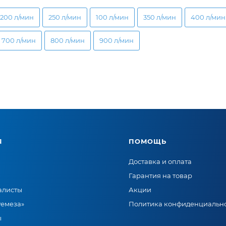
200 л/мин
250 л/мин
100 л/мин
350 л/мин
400 л/мин
700 л/мин
800 л/мин
900 л/мин
Я
ПОМОЩЬ
Доставка и оплата
Гарантия на товар
алисты
Акции
Ремеза»
Политика конфиденциальн
ы