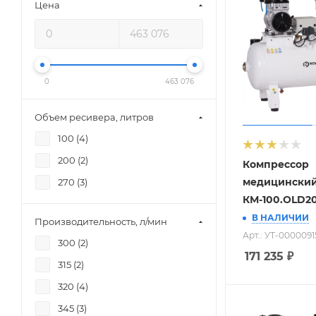
Цена
0
463 076
Объем ресивера, литров
100 (
4
)
200 (
2
)
Компрессор
медицински
270 (
3
)
КМ-100.OLD2
В НАЛИЧИИ
Производительность, л/мин
Арт.: УТ-0000091
300 (
2
)
171 235
₽
315 (
2
)
320 (
4
)
345 (
3
)