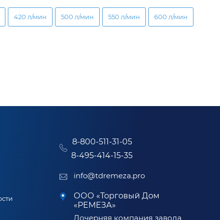
420 л/мин
500 л/мин
550 л/мин
600 л/мин
8-800-511-31-05
8-495-414-15-35
info@tdremeza.pro
ООО «Торговый Дом
ости
«РЕМЕЗА»
Дочерняя компания завода