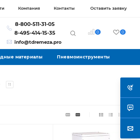
ти
Компания
Контакты
Оставить заявку
8-800-511-31-05
0
0
8-495-414-15-35
info@tdremeza.pro
ходные материалы
Пневмоинструменты
е
11