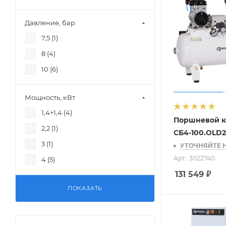
Давление, бар
7,5 (
1
)
8 (
4
)
10 (
6
)
Мощность, кВт
1,4+1,4 (
4
)
Поршневой к
2,2 (
1
)
СБ4-100.OLD
3 (
1
)
УТОЧНЯЙТЕ 
Арт.: 3022740
4 (
5
)
131 549
₽
ПОКАЗАТЬ