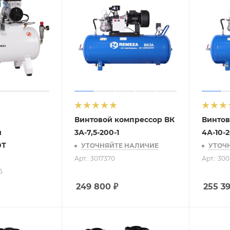
Винтовой компрессор ВК
Винтов
й
3А-7,5-200-1
4А-10-2
0Т
УТОЧНЯЙТЕ НАЛИЧИЕ
УТОЧ
Арт.: 3017370
Арт.: 30
5
249 800
₽
255 3