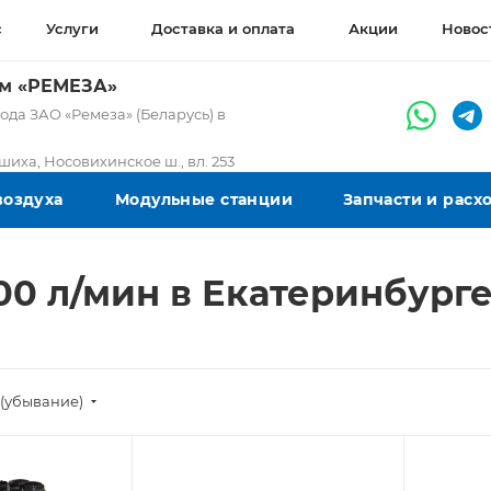
с
Услуги
Доставка и оплата
Акции
Новос
ом «РЕМЕЗА»
да ЗАО «Ремеза» (Беларусь) в
ашиха, Носовихинское ш., вл. 253
воздуха
Модульные станции
Запчасти и рас
00 л/мин в Екатеринбург
(убывание)