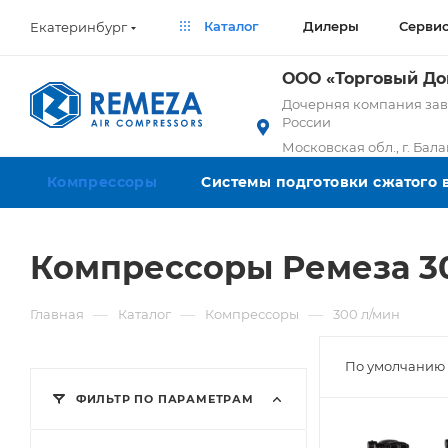
Каталог
Дилеры
Серви
Екатеринбург
ООО «Торговый Д
Дочерняя компания заво
России
Московская обл., г. Бал
Компрессоры
Системы подготовки сжатого 
Компрессоры Ремеза 3
—
—
—
Главная
Каталог
Компрессоры
300 л/мин
По умолчанию 
ФИЛЬТР ПО ПАРАМЕТРАМ