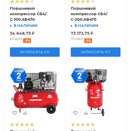
Поршневой
Поршневой
компрессор СБ4/
компрессор СБ4/
С-100.АВ470
С-200.АВ470
В НАЛИЧИИ
В НАЛИЧИИ
54 648.75
₽
73 173.75
₽
57 525
₽
77 025
₽
-
5
%
-
5
%
ЗАПРОСИТЬ КП
ЗАПРОСИТЬ КП