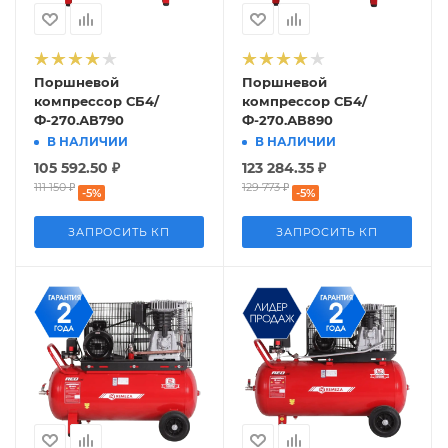
Поршневой
Поршневой
компрессор СБ4/
компрессор СБ4/
Ф-270.АВ790
Ф-270.АВ890
В НАЛИЧИИ
В НАЛИЧИИ
105 592.50
₽
123 284.35
₽
111 150
₽
129 773
₽
-
5
%
-
5
%
ЗАПРОСИТЬ КП
ЗАПРОСИТЬ КП