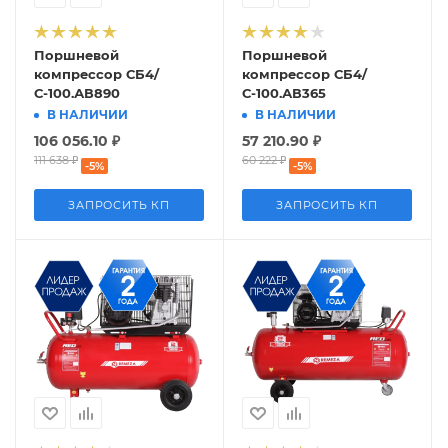
Поршневой
Поршневой
компрессор СБ4/
компрессор СБ4/
С-100.АВ890
С-100.АВ365
В НАЛИЧИИ
В НАЛИЧИИ
106 056.10
₽
57 210.90
₽
111 638
₽
60 222
₽
-
5
%
-
5
%
ЗАПРОСИТЬ КП
ЗАПРОСИТЬ КП