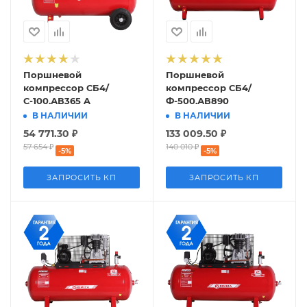
Поршневой
Поршневой
компрессор СБ4/
компрессор СБ4/
С-100.АВ365 A
Ф-500.АВ890
В НАЛИЧИИ
В НАЛИЧИИ
54 771.30
₽
133 009.50
₽
57 654
₽
140 010
₽
-
5
%
-
5
%
ЗАПРОСИТЬ КП
ЗАПРОСИТЬ КП