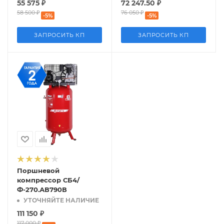
55 575
₽
72 247.50
₽
58 500
₽
76 050
₽
-
5
%
-
5
%
ЗАПРОСИТЬ КП
ЗАПРОСИТЬ КП
Поршневой
компрессор СБ4/
Ф-270.АВ790В
УТОЧНЯЙТЕ НАЛИЧИЕ
111 150
₽
117 000
₽