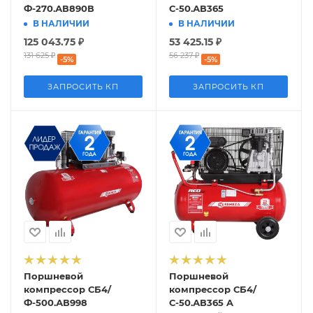
Ф-270.АВ890В
С-50.АВ365
В НАЛИЧИИ
В НАЛИЧИИ
125 043.75
₽
53 425.15
₽
131 625
₽
56 237
₽
-
5
%
-
5
%
ЗАПРОСИТЬ КП
ЗАПРОСИТЬ КП
Поршневой
Поршневой
компрессор СБ4/
компрессор СБ4/
Ф-500.АВ998
С-50.АВ365 A