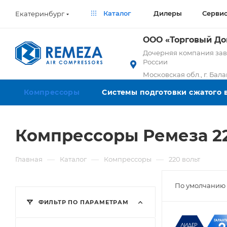
Каталог
Дилеры
Серви
Екатеринбург
ООО «Торговый Д
Дочерняя компания заво
России
Московская обл., г. Бал
Компрессоры
Системы подготовки сжатого 
Компрессоры Ремеза 22
—
—
—
Главная
Каталог
Компрессоры
220 вольт
По умолчанию 
ФИЛЬТР ПО ПАРАМЕТРАМ