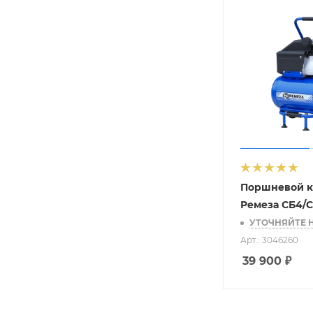
Поршневой к
Ремеза СБ4/С
УТОЧНЯЙТЕ 
Арт.: 3046260
39 900
₽