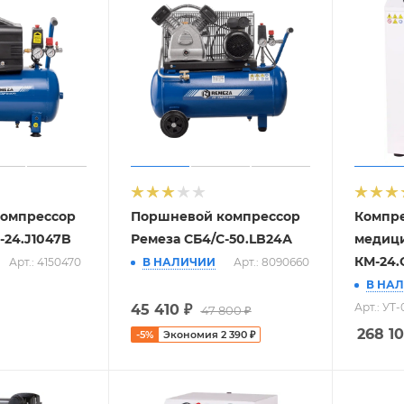
омпрессор
Поршневой компрессор
Компр
-24.J1047B
Ремеза СБ4/С-50.LB24А
медиц
КМ-24
Арт.: 4150470
В НАЛИЧИИ
Арт.: 8090660
В НА
Арт.: УТ
45 410
₽
47 800
₽
268 1
-
5
%
Экономия
2 390
₽