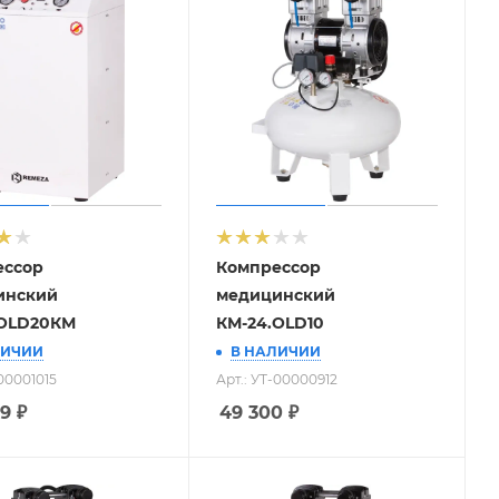
ессор
Компрессор
инский
медицинский
.OLD20КМ
КМ-24.OLD10
ЛИЧИИ
В НАЛИЧИИ
-00001015
Арт.: УТ-00000912
09
₽
49 300
₽