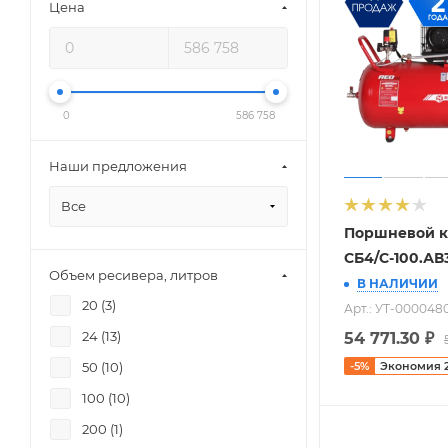
Цена
0
586 758
Наши предложения
Все
Поршневой к
СБ4/С-100.АВ
Объем ресивера, литров
В НАЛИЧИИ
20 (
3
)
Арт.: УТ-000048
24 (
13
)
54 771.30
₽
-
5
%
Экономия
50 (
10
)
100 (
10
)
200 (
1
)