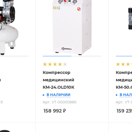
Компрессор
Компр
й
медицинский
медиц
КМ-24.OLD10К
КМ-50.
В НАЛИЧИИ
В НА
49
Арт.: УТ-00000886
Арт.: УТ
158 992
₽
159 23