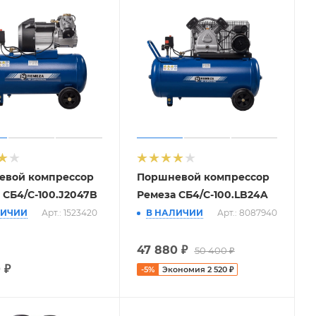
евой компрессор
Поршневой компрессор
 СБ4/С-100.J2047B
Ремеза СБ4/С-100.LB24A
ЛИЧИИ
Арт.: 1523420
В НАЛИЧИИ
Арт.: 8087940
47 880
₽
50 400
₽
0
₽
-
5
%
Экономия
2 520
₽