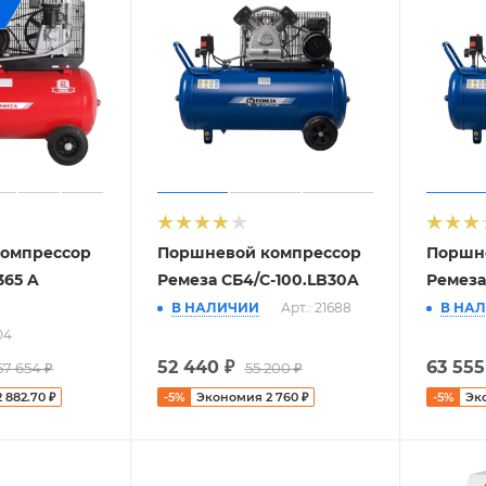
омпрессор
Поршневой компрессор
Поршн
365 A
Ремеза СБ4/С-100.LB30A
Ремеза
В НАЛИЧИИ
Арт.: 21688
В НА
04
52 440
₽
63 555
57 654
₽
55 200
₽
2 882.70
₽
-
5
%
Экономия
2 760
₽
-
5
%
Эк