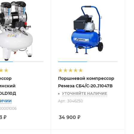
ессор
Поршневой компрессор
инский
Ремеза СБ4/С-20.J1047B
OLD10Д
УТОЧНЯЙТЕ НАЛИЧИЕ
ЛИЧИИ
Арт.: 3046250
-00001006
3
₽
34 900
₽