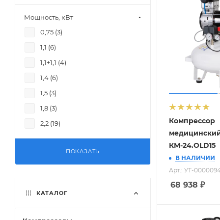
360 (
2
)
Мощность, кВт
385 (
3
)
0,75 (
3
)
400 (
3
)
1,1 (
6
)
420 (
4
)
1,1+1,1 (
4
)
1,4 (
6
)
1,5 (
3
)
1,8 (
3
)
Компрессор
2,2 (
19
)
медицински
КМ-24.OLD15
ПОКАЗАТЬ
В НАЛИЧИИ
Арт.: УТ-000009
68 938
₽
КАТАЛОГ