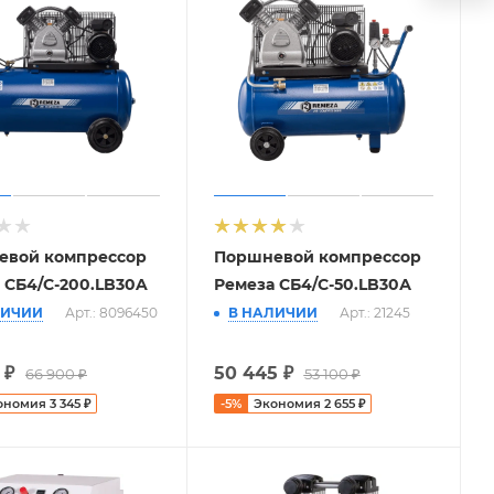
евой компрессор
Поршневой компрессор
 СБ4/С-200.LB30A
Ремеза СБ4/C-50.LB30А
ЛИЧИИ
Арт.: 8096450
В НАЛИЧИИ
Арт.: 21245
₽
50 445
₽
66 900
₽
53 100
₽
ономия
3 345
₽
-
5
%
Экономия
2 655
₽