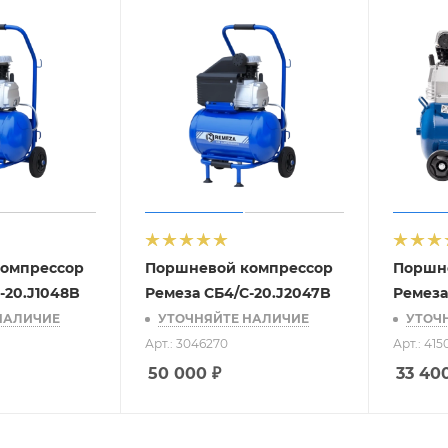
омпрессор
Поршневой компрессор
Поршн
-20.J1048B
Ремеза СБ4/С-20.J2047B
Ремеза
НАЛИЧИЕ
УТОЧНЯЙТЕ НАЛИЧИЕ
УТОЧ
Арт.: 3046270
Арт.: 41
50 000
₽
33 40