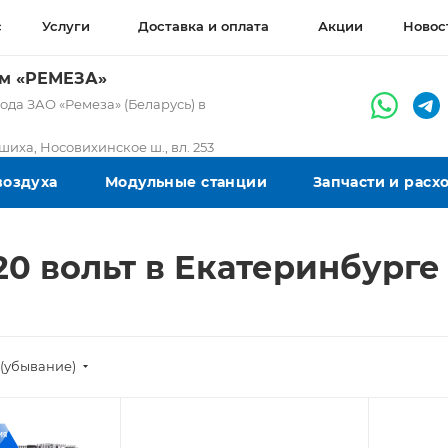
с
Услуги
Доставка и оплата
Акции
Новос
ом «РЕМЕЗА»
да ЗАО «Ремеза» (Беларусь) в
ашиха, Носовихинское ш., вл. 253
воздуха
Модульные станции
Запчасти и рас
0 вольт в Екатеринбург
(убывание)