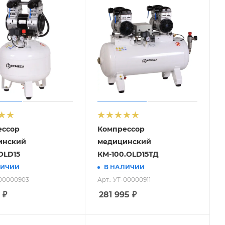
ессор
Компрессор
инский
медицинский
OLD15
КМ-100.OLD15ТД
ЛИЧИИ
В НАЛИЧИИ
-00000903
Арт.: УТ-00000911
₽
281 995
₽