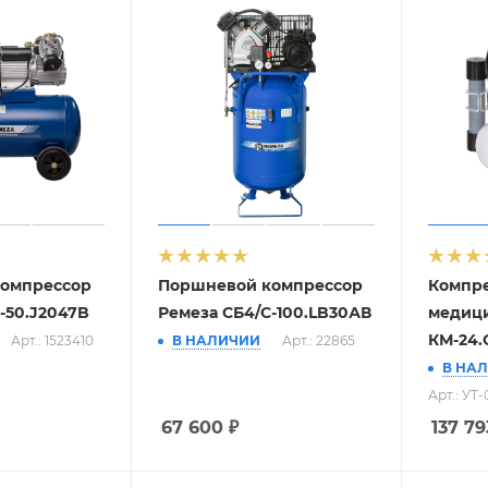
омпрессор
Поршневой компрессор
Компр
-50.J2047B
Ремеза СБ4/С-100.LB30АВ
медиц
КМ-24.
Арт.: 1523410
В НАЛИЧИИ
Арт.: 22865
В НА
Арт.: УТ
67 600
₽
137 79