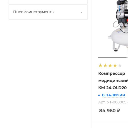
Пневмоинструменты
Компрессор
медицински
КМ-24.OLD20
В НАЛИЧИИ
Арт.: УТ-0000091
84 960
₽