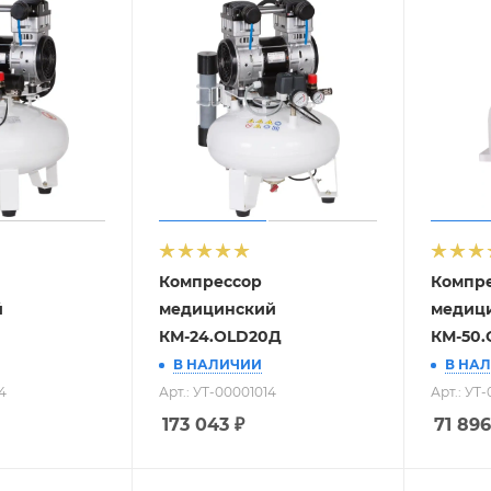
Компрессор
Компр
й
медицинский
медиц
КМ-24.OLD20Д
КМ-50.
В НАЛИЧИИ
В НА
4
Арт.: УТ-00001014
Арт.: УТ
173 043
₽
71 896