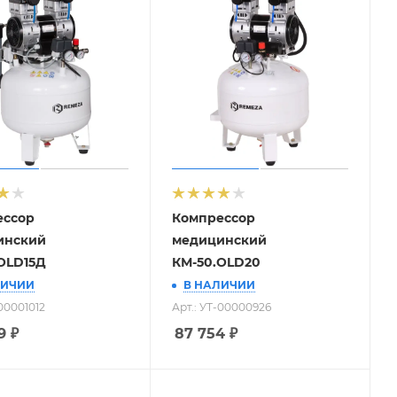
ессор
Компрессор
инский
медицинский
OLD15Д
КМ-50.OLD20
ЛИЧИИ
В НАЛИЧИИ
-00001012
Арт.: УТ-00000926
9
₽
87 754
₽