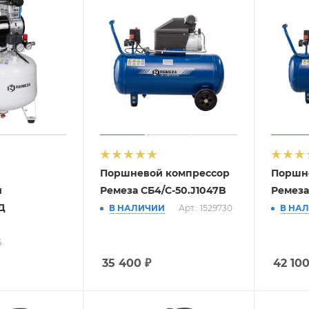
Поршневой компрессор
Поршн
й
Ремеза СБ4/С-50.J1047B
Ремеза
Д
В НАЛИЧИИ
Арт.: 1529730
В НА
6
35 400
₽
42 10