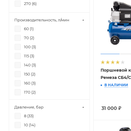
270 (
6
)
Производительность, л/мин
60 (
1
)
70 (
2
)
100 (
3
)
115 (
3
)
140 (
3
)
Поршневой к
150 (
2
)
Ремеза СБ4/С
160 (
3
)
В НАЛИЧИИ
170 (
2
)
175 (
3
)
Давление, бар
31 000
₽
200 (
8
)
8 (
33
)
230 (
2
)
10 (
14
)
260 (
3
)