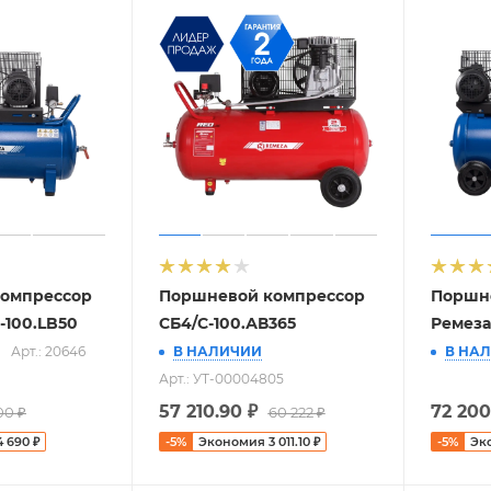
омпрессор
Поршневой компрессор
Поршн
-100.LB50
СБ4/С-100.АВ365
Ремеза
Арт.: 20646
В НАЛИЧИИ
В НА
Арт.: УТ-00004805
57 210.90
₽
72 200
00
₽
60 222
₽
4 690
₽
-
5
%
Экономия
3 011.10
₽
-
5
%
Эк