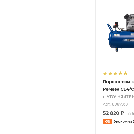
Поршневой к
Ремеза СБ4/С
УТОЧНЯЙТЕ 
Арт.: 8087939
52 820
₽
55 
-
5
%
Экономия