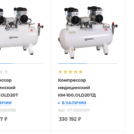
ессор
Компрессор
инский
медицинский
.OLD20Т
КМ-100.OLD20ТД
ЛИЧИИ
В НАЛИЧИИ
-00000915
Арт.: УТ-00001017
57
₽
330 192
₽