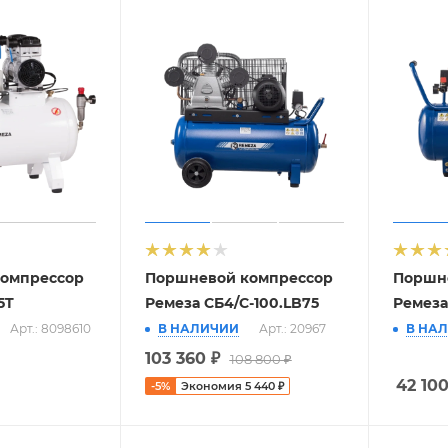
омпрессор
Поршневой компрессор
Поршн
5T
Ремеза СБ4/С-100.LB75
Ремеза
Арт.: 8098610
В НАЛИЧИИ
Арт.: 20967
В НА
103 360
₽
108 800
₽
42 10
-
5
%
Экономия
5 440
₽