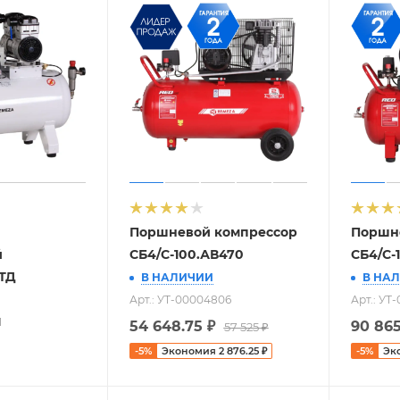
Поршневой компрессор
Поршн
й
СБ4/С-100.АВ470
СБ4/С-
5ТД
В НАЛИЧИИ
В НА
Арт.: УТ-00004806
Арт.: УТ
1
54 648.75
₽
90 865
57 525
₽
-
5
%
Экономия
2 876.25
₽
-
5
%
Эк