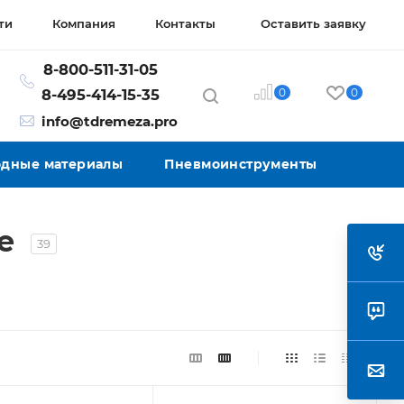
ти
Компания
Контакты
Оставить заявку
8-800-511-31-05
0
0
8-495-414-15-35
info@tdremeza.pro
ходные материалы
Пневмоинструменты
ге
39