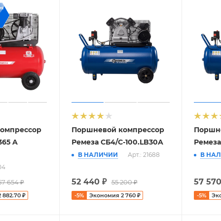
омпрессор
Поршневой компрессор
Поршн
365 A
Ремеза СБ4/С-100.LB30A
Ремеза
В НАЛИЧИИ
Арт.: 21688
В НА
04
52 440
₽
57 57
57 654
₽
55 200
₽
2 882.70
₽
-
5
%
Экономия
2 760
₽
-
5
%
Эк