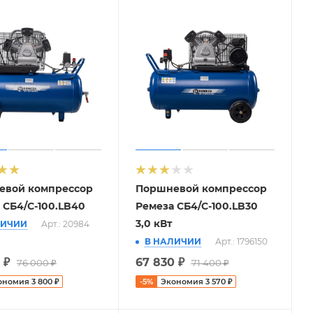
евой компрессор
Поршневой компрессор
 СБ4/С-100.LB40
Ремеза СБ4/С-100.LB30
3,0 кВт
ЛИЧИИ
Арт.: 20984
В НАЛИЧИИ
Арт.: 1796150
₽
67 830
₽
76 000
₽
71 400
₽
ономия
3 800
₽
-
5
%
Экономия
3 570
₽