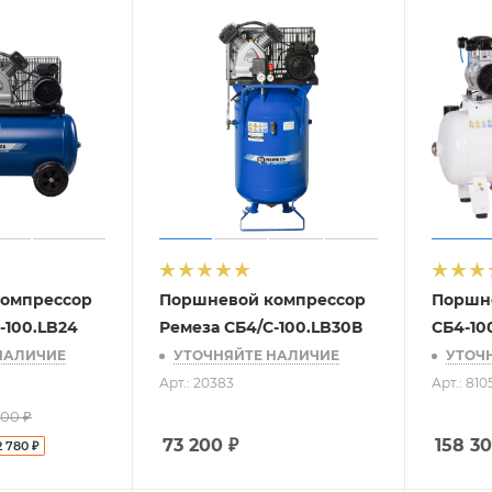
омпрессор
Поршневой компрессор
Поршн
-100.LB24
Ремеза СБ4/С-100.LB30В
СБ4-10
НАЛИЧИЕ
УТОЧНЯЙТЕ НАЛИЧИЕ
УТОЧ
Арт.: 20383
Арт.: 81
600
₽
73 200
₽
158 3
2 780
₽