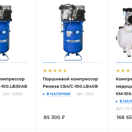
омпрессор
Поршневой компрессор
Компр
-100.LB30АВ
Ремеза СБ4/С-100.LB40В
медиц
КМ-100
Арт.: 22865
В НАЛИЧИИ
Арт.: 21212
В НА
Арт.: УТ
85 300
₽
168 6