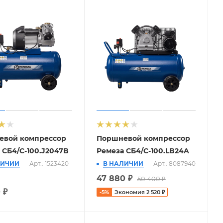
евой компрессор
Поршневой компрессор
 СБ4/С-100.J2047B
Ремеза СБ4/С-100.LB24A
ЛИЧИИ
Арт.: 1523420
В НАЛИЧИИ
Арт.: 8087940
47 880
₽
50 400
₽
0
₽
-
5
%
Экономия
2 520
₽