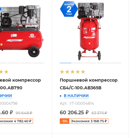
евой компрессор
Поршневой компрессор
100.АВ790
СБ4/С-100.АВ365В
ЛИЧИИ
В НАЛИЧИИ
-00004798
Арт.: УТ-00004814
.60
₽
60 206.25
₽
95 648
₽
63 375
₽
ономия
4 782.40
₽
-
5
%
Экономия
3 168.75
₽