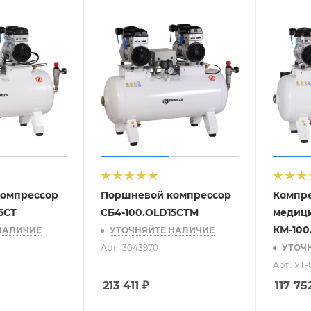
омпрессор
Поршневой компрессор
Компр
5СТ
СБ4-100.OLD15СТМ
медиц
КМ-100
НАЛИЧИЕ
УТОЧНЯЙТЕ НАЛИЧИЕ
Арт.: 3043970
УТОЧ
Арт.: УТ
213 411
₽
117 75