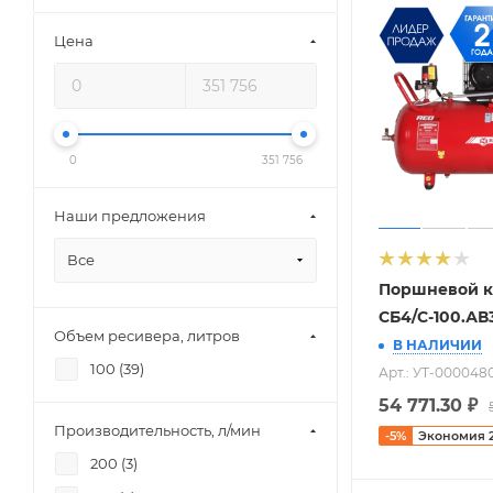
Цена
0
351 756
Наши предложения
Все
Поршневой к
СБ4/С-100.АВ
Объем ресивера, литров
В НАЛИЧИИ
100 (
39
)
Арт.: УТ-000048
54 771.30
₽
Производительность, л/мин
-
5
%
Экономия
200 (
3
)