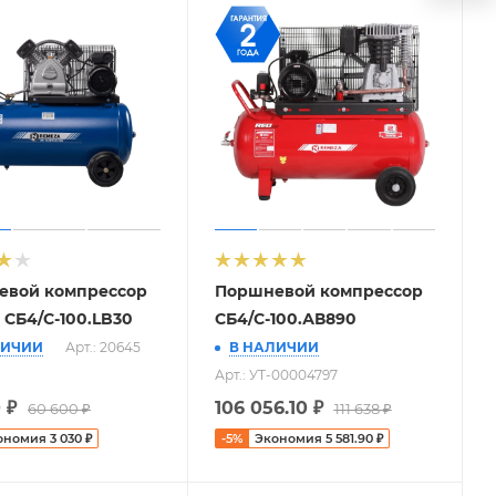
евой компрессор
Поршневой компрессор
 СБ4/С-100.LB30
СБ4/С-100.АВ890
ЛИЧИИ
Арт.: 20645
В НАЛИЧИИ
Арт.: УТ-00004797
0
₽
106 056.10
₽
60 600
₽
111 638
₽
ономия
3 030
₽
-
5
%
Экономия
5 581.90
₽