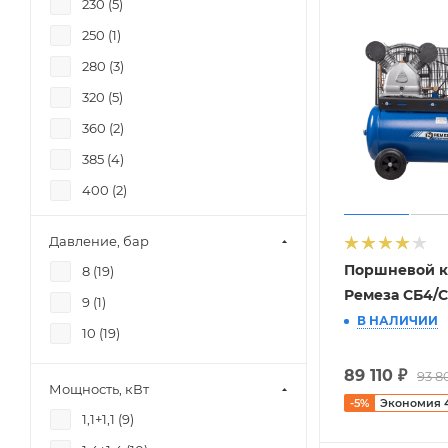
230 (
5
)
250 (
1
)
280 (
3
)
320 (
5
)
360 (
2
)
385 (
4
)
400 (
2
)
420 (
4
)
Давление, бар
500 (
2
)
Поршневой к
8 (
19
)
510 (
2
)
Ремеза СБ4/С
9 (
1
)
530 (
1
)
В НАЛИЧИИ
10 (
19
)
580 (
1
)
89 110
₽
690 (
1
)
93 8
Мощность, кВт
-
5
%
Экономия
720 (
1
)
1,1+1,1 (
9
)
830 (
1
)