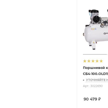
Поршневой к
СБ4-100.OLD1
УТОЧНЯЙТЕ 
Арт.: 3022690
90 479
₽