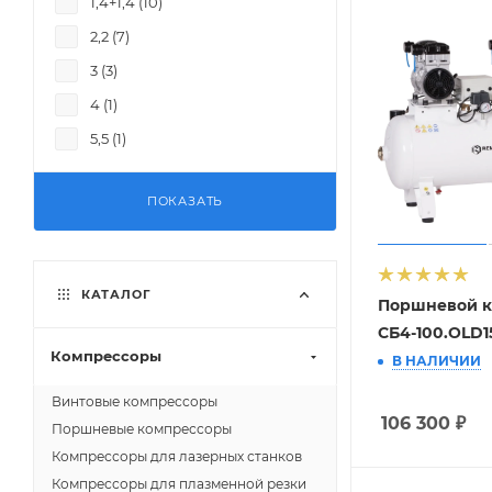
1,4+1,4 (
10
)
950 (
1
)
2,2 (
7
)
3 (
3
)
4 (
1
)
5,5 (
1
)
ПОКАЗАТЬ
КАТАЛОГ
Поршневой к
СБ4-100.OLD1
Компрессоры
В НАЛИЧИИ
Винтовые компрессоры
106 300
₽
Поршневые компрессоры
Компрессоры для лазерных станков
Компрессоры для плазменной резки