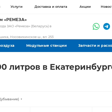
с
Услуги
Доставка и оплата
Акции
Новос
ом «РЕМЕЗА»
да ЗАО «Ремеза» (Беларусь) в
ашиха, Носовихинское ш., вл. 253
воздуха
Модульные станции
Запчасти и рас
0 литров в Екатеринбур
(убывание)