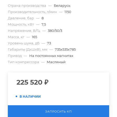
Страна производства
—
Беларусь
Производительность, л/мин
—
1150
Давление, бар
—
8
Мощность, кВт
—
7,5
Напряжение, В/Гц
—
380/50/3
Масса, кг
—
165
Уровень шума, дБ
—
73
Габариты (ДхШхВ), мм
—
735х535х785
Привод
—
На постоянных магнитах
Тип компрессора
—
Масляный
225 520
₽
В НАЛИЧИИ
ЗАПРОСИТЬ КП