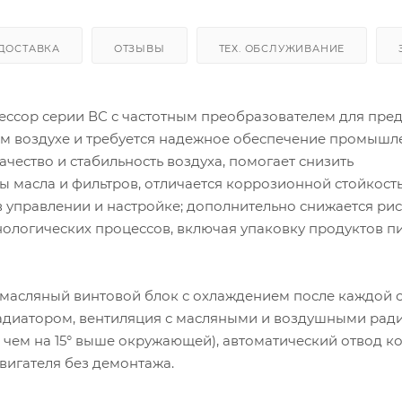
ДОСТАВКА
ОТЗЫВЫ
ТЕХ. ОБСЛУЖИВАНИЕ
ссор серии ВС с частотным преобразователем для пред
том воздухе и требуется надежное обеспечение промышл
чество и стабильность воздуха, помогает снизить
ны масла и фильтров, отличается коррозионной стойкост
управлении и настройке; дополнительно снижается ри
нологических процессов, включая упаковку продуктов п
масляный винтовой блок с охлаждением после каждой с
радиатором, вентиляция с масляными и воздушными рад
 чем на 15° выше окружающей), автоматический отвод к
вигателя без демонтажа.