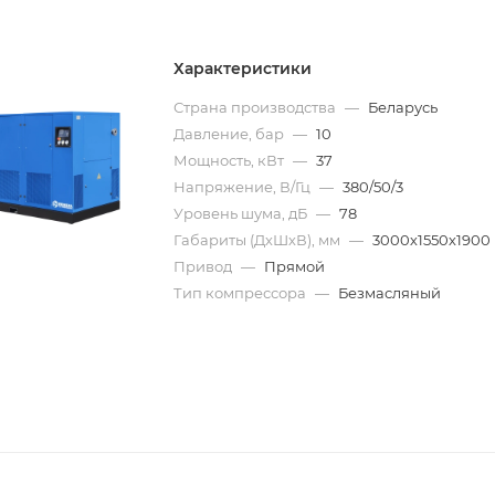
Характеристики
Страна производства
—
Беларусь
Давление, бар
—
10
Мощность, кВт
—
37
Напряжение, В/Гц
—
380/50/3
Уровень шума, дБ
—
78
Габариты (ДхШхВ), мм
—
3000х1550х1900
Привод
—
Прямой
Тип компрессора
—
Безмасляный