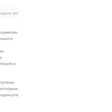
ЗАДАТЬ ВОПРОС
ЗАДАТЬ ВОПРОС
приятий,
енного
ью
ск
итания и
тупени,
иаторами
онденсата