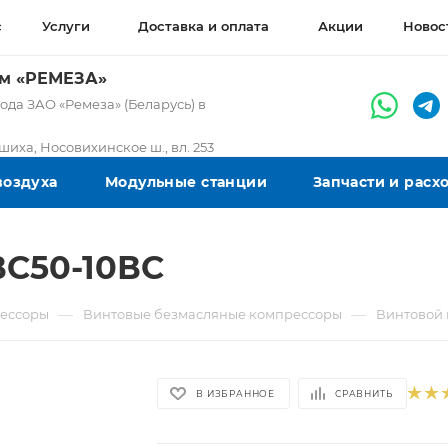
с
Услуги
Доставка и оплата
Акции
Новос
ом «РЕМЕЗА»
да ЗАО «Ремеза» (Беларусь) в
ашиха, Носовихинское ш., вл. 253
воздуха
Модульные станции
Запчасти и рас
ВС50-10ВС
—
—
ессоры
Винтовые безмасляные компрессоры
Винтовой 
В ИЗБРАННОЕ
СРАВНИТЬ