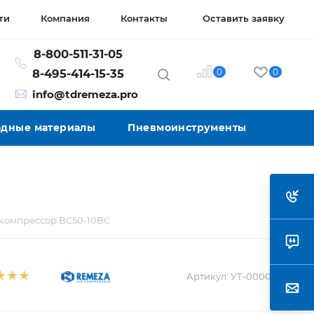
ти
Компания
Контакты
Оставить заявку
8-800-511-31-05
0
0
8-495-414-15-35
info@tdremeza.pro
ходные материалы
Пневмоинструменты
компрессор ВС50-10ВС
Артикул:
УТ-00004326