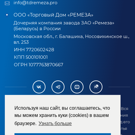
info@tdremeza.pro
ООО «Торговый Дом «РЕМЕЗА»
Дочерняя компания завода ЗАО «Ремеза»
(Беларусь) в России
Московская обл., г. Балашиха, Носовихинское ш.,
вл. 253
ИНН 7720602428
КПП 500101001
ОГРН 1077763870667
Используя наш сайт, вы соглашаетесь, что
2007-2026 © ООО «ТД «РЕМЕЗА». Все права защищены. Вся
информация на сайте размещена в целях предоставления
мы можем хранить куки (cookies) в вашем
возможности покупателю ознакомиться с товаром перед его
браузере.
Узнать больше
приобретением и не является публичной офертой (статья