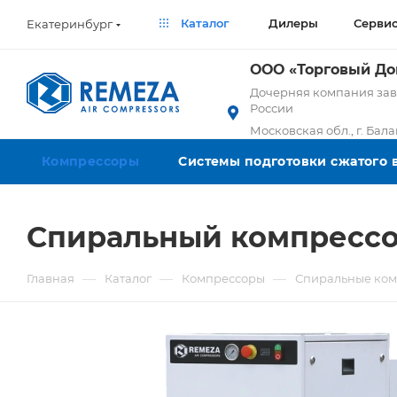
Каталог
Дилеры
Серви
Екатеринбург
ООО «Торговый Д
Дочерняя компания заво
России
Московская обл., г. Бал
Компрессоры
Системы подготовки сжатого 
Спиральный компрессо
—
—
—
Главная
Каталог
Компрессоры
Спиральные ко