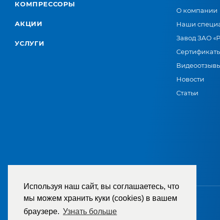
КОМПРЕССОРЫ
О компании
АКЦИИ
Наши специ
Завод ЗАО «
УСЛУГИ
Сертификат
Видеоотзыв
Новости
Статьи
Используя наш сайт, вы соглашаетесь, что
мы можем хранить куки (cookies) в вашем
браузере.
Узнать больше