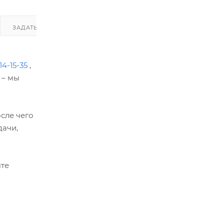
ЗАДАТЬ ВОПРОС
14-15-35
,
 – мы
сле чего
дачи,
чте