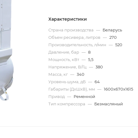
Характеристики
Страна производства
—
Беларусь
Объем ресивера, литров
—
270
Производительность, л/мин
—
520
Давление, бар
—
8
Мощность, кВт
—
5,5
Напряжение, В/Гц
—
380
Масса, кг
—
340
Уровень шума, дБ
—
64
Габариты (ДхШхВ), мм
—
1600х670х1615
Привод
—
Ременной
Тип компрессора
—
Безмасляный