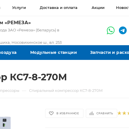
с
Услуги
Доставка и оплата
Акции
Новос
ом «РЕМЕЗА»
да ЗАО «Ремеза» (Беларусь) в
ашиха, Носовихинское ш., вл. 253
воздуха
Модульные станции
Запчасти и рас
р КС7-8-270М
—
мпрессоры
Спиральный компрессор КС7-8-270М
В ИЗБРАННОЕ
СРАВНИТЬ