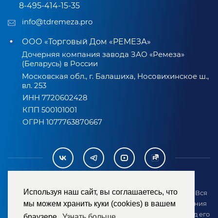
8-495-414-15-35
info@tdremeza.pro
ООО «Торговый Дом «РЕМЕЗА»
Дочерняя компания завода ЗАО «Ремеза»
(Беларусь) в России
Московская обл., г. Балашиха, Носовихинское ш.,
вл. 253
ИНН 7720602428
КПП 500101001
ОГРН 1077763870667
Используя наш сайт, вы соглашаетесь, что
2007-2026 © ООО «ТД «РЕМЕЗА». Все права защищены. Вся
информация на сайте размещена в целях предоставления
мы можем хранить куки (cookies) в вашем
возможности покупателю ознакомиться с товаром перед его
браузере.
Узнать больше