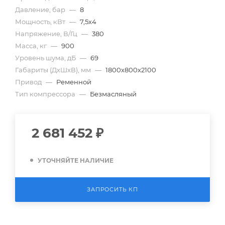
Давление, бар
—
8
Мощность, кВт
—
7,5х4
Напряжение, В/Гц
—
380
Масса, кг
—
900
Уровень шума, дБ
—
69
Габариты (ДхШхВ), мм
—
1800х800х2100
Привод
—
Ременной
Тип компрессора
—
Безмасляный
2 681 452
₽
УТОЧНЯЙТЕ НАЛИЧИЕ
ЗАПРОСИТЬ КП