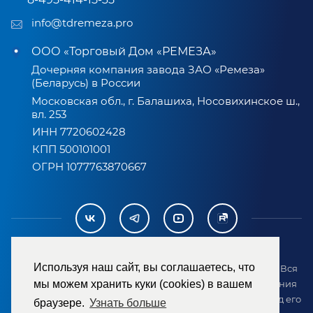
info@tdremeza.pro
ООО «Торговый Дом «РЕМЕЗА»
Дочерняя компания завода ЗАО «Ремеза»
(Беларусь) в России
Московская обл., г. Балашиха, Носовихинское ш.,
вл. 253
ИНН 7720602428
КПП 500101001
ОГРН 1077763870667
Используя наш сайт, вы соглашаетесь, что
2007-2026 © ООО «ТД «РЕМЕЗА». Все права защищены. Вся
информация на сайте размещена в целях предоставления
мы можем хранить куки (cookies) в вашем
возможности покупателю ознакомиться с товаром перед его
браузере.
Узнать больше