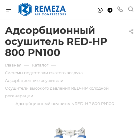
Адсорбционный
осушитель RED-HP
800 PN100
—
—
Главная
Каталог
—
Системы подготовки сжатого воздуха
—
Адсорбционные осушители
Осушители высокого давления RED-HP холодной
регенерации
—
Адсорбционный осушитель RED-HP 800 PN100