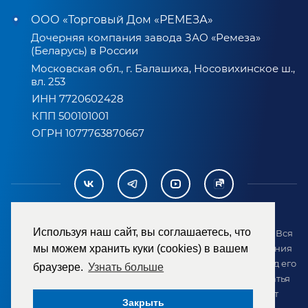
ООО «Торговый Дом «РЕМЕЗА»
Дочерняя компания завода ЗАО «Ремеза»
(Беларусь) в России
Московская обл., г. Балашиха, Носовихинское ш.,
вл. 253
ИНН 7720602428
КПП 500101001
ОГРН 1077763870667
Используя наш сайт, вы соглашаетесь, что
2007-2026 © ООО «ТД «РЕМЕЗА». Все права защищены. Вся
информация на сайте размещена в целях предоставления
мы можем хранить куки (cookies) в вашем
возможности покупателю ознакомиться с товаром перед его
браузере.
Узнать больше
приобретением и не является публичной офертой (статья
437 ГК РФ). Внешний вид товара может отличаться от
Закрыть