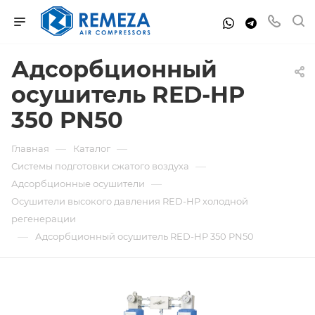
Адсорбционный
осушитель RED-HP
350 PN50
—
—
Главная
Каталог
—
Системы подготовки сжатого воздуха
—
Адсорбционные осушители
Осушители высокого давления RED-HP холодной
регенерации
—
Адсорбционный осушитель RED-HP 350 PN50