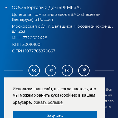
ООО «Торговый Дом «РЕМЕЗА»
Дочерняя компания завода ЗАО «Ремеза»
(Беларусь) в России
Московская обл., г. Балашиха, Носовихинское ш.,
вл. 253
ИНН 7720602428
КПП 500101001
ОГРН 1077763870667
Используя наш сайт, вы соглашаетесь, что
2007-2026 © ООО «ТД «РЕМЕЗА». Все права защищены. Вся
информация на сайте размещена в целях предоставления
мы можем хранить куки (cookies) в вашем
возможности покупателю ознакомиться с товаром перед его
браузере.
Узнать больше
приобретением и не является публичной офертой (статья
437 ГК РФ). Внешний вид товара может отличаться от
Закрыть