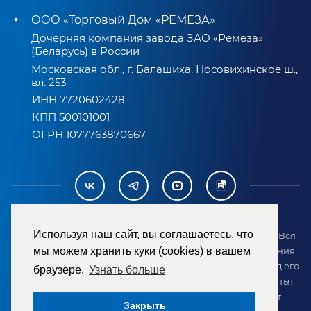
ООО «Торговый Дом «РЕМЕЗА»
Дочерняя компания завода ЗАО «Ремеза»
(Беларусь) в России
Московская обл., г. Балашиха, Носовихинское ш.,
вл. 253
ИНН 7720602428
КПП 500101001
ОГРН 1077763870667
Используя наш сайт, вы соглашаетесь, что
2007-2026 © ООО «ТД «РЕМЕЗА». Все права защищены. Вся
информация на сайте размещена в целях предоставления
мы можем хранить куки (cookies) в вашем
возможности покупателю ознакомиться с товаром перед его
браузере.
Узнать больше
приобретением и не является публичной офертой (статья
437 ГК РФ). Внешний вид товара может отличаться от
Закрыть