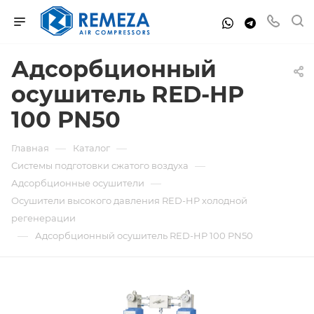
Адсорбционный
осушитель RED-HP
100 PN50
—
—
Главная
Каталог
—
Системы подготовки сжатого воздуха
—
Адсорбционные осушители
Осушители высокого давления RED-HP холодной
регенерации
—
Адсорбционный осушитель RED-HP 100 PN50