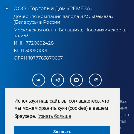
ООО «Торговый Дом «РЕМЕЗА»
Дочерняя компания завода ЗАО «Ремеза»
(Беларусь) в России
Московская обл., г. Балашиха, Носовихинское ш.,
вл. 253
ИНН 7720602428
КПП 500101001
ОГРН 1077763870667
Используя наш сайт, вы соглашаетесь, что
2007-2026 © ООО «ТД «РЕМЕЗА». Все права защищены. Вся
информация на сайте размещена в целях предоставления
мы можем хранить куки (cookies) в вашем
возможности покупателю ознакомиться с товаром перед его
браузере.
Узнать больше
приобретением и не является публичной офертой (статья
437 ГК РФ). Внешний вид товара может отличаться от
Закрыть