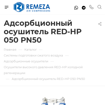
Адсорбционный
осушитель RED-HP
050 PN50
—
—
Главная
Каталог
—
Системы подготовки сжатого воздуха
—
Адсорбционные осушители
Осушители высокого давления RED-HP холодной
регенерации
—
Адсорбционный осушитель RED-HP 050 PN50