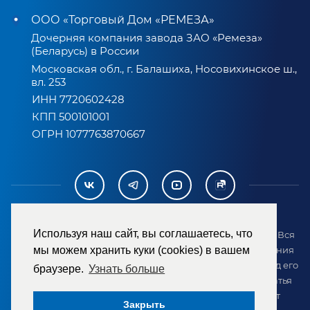
ООО «Торговый Дом «РЕМЕЗА»
Дочерняя компания завода ЗАО «Ремеза»
(Беларусь) в России
Московская обл., г. Балашиха, Носовихинское ш.,
вл. 253
ИНН 7720602428
КПП 500101001
ОГРН 1077763870667
Используя наш сайт, вы соглашаетесь, что
2007-2026 © ООО «ТД «РЕМЕЗА». Все права защищены. Вся
информация на сайте размещена в целях предоставления
мы можем хранить куки (cookies) в вашем
возможности покупателю ознакомиться с товаром перед его
браузере.
Узнать больше
приобретением и не является публичной офертой (статья
437 ГК РФ). Внешний вид товара может отличаться от
Закрыть