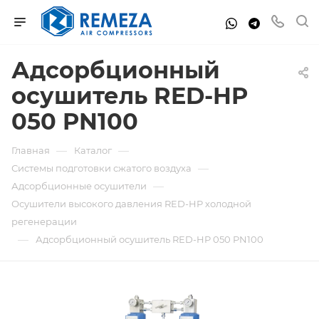
Адсорбционный
осушитель RED-HP
050 PN100
—
—
Главная
Каталог
—
Системы подготовки сжатого воздуха
—
Адсорбционные осушители
Осушители высокого давления RED-HP холодной
регенерации
—
Адсорбционный осушитель RED-HP 050 PN100