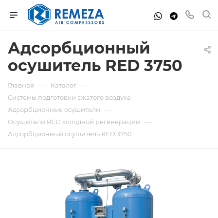
Адсорбционный
осушитель RED 3750
—
—
Главная
Каталог
—
Системы подготовки сжатого воздуха
—
Адсорбционные осушители
—
Осушители RED холодной регенерации
Адсорбционный осушитель RED 3750