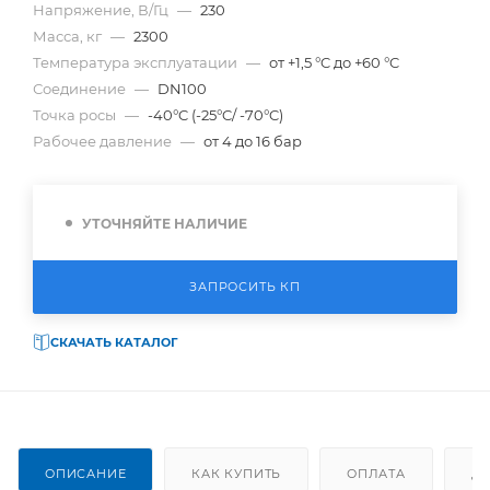
Напряжение, В/Гц
—
230
Масса, кг
—
2300
Температура эксплуатации
—
от +1,5 °C до +60 °C
Соединение
—
DN100
Точка росы
—
-40°C (-25°C/ -70°C)
Рабочее давление
—
от 4 до 16 бар
УТОЧНЯЙТЕ НАЛИЧИЕ
ЗАПРОСИТЬ КП
СКАЧАТЬ КАТАЛОГ
ОПИСАНИЕ
КАК КУПИТЬ
ОПЛАТА
Д