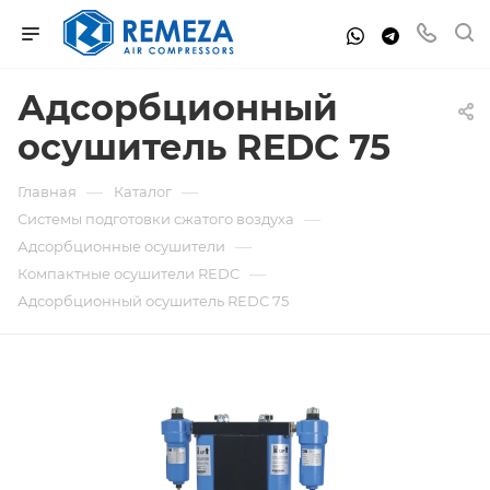
Адсорбционный
осушитель REDC 75
—
—
Главная
Каталог
—
Системы подготовки сжатого воздуха
—
Адсорбционные осушители
—
Компактные осушители REDC
Адсорбционный осушитель REDC 75