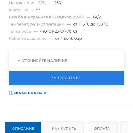
Напряжение, В/Гц
—
230
Масса, кг
—
53
Резьба внутренняя выход/вход, дюйм
—
G1/2
Температура эксплуатации
—
от +1,5 °C до +50 °C
Точка росы
—
-40°C (-25°C/ -70°C)
Рабочее давление
—
от 4 до 16 бар
УТОЧНЯЙТЕ НАЛИЧИЕ
ЗАПРОСИТЬ КП
СКАЧАТЬ КАТАЛОГ
ОПИСАНИЕ
КАК КУПИТЬ
ОПЛАТА
Д