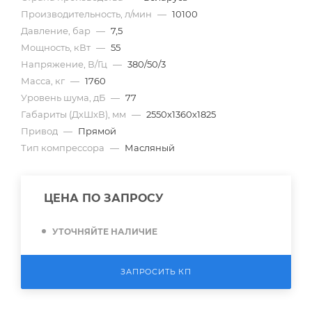
Производительность, л/мин
—
10100
Давление, бар
—
7,5
Мощность, кВт
—
55
Напряжение, В/Гц
—
380/50/3
Масса, кг
—
1760
Уровень шума, дБ
—
77
Габариты (ДхШхВ), мм
—
2550х1360х1825
Привод
—
Прямой
Тип компрессора
—
Масляный
ЦЕНА ПО ЗАПРОСУ
УТОЧНЯЙТЕ НАЛИЧИЕ
ЗАПРОСИТЬ КП