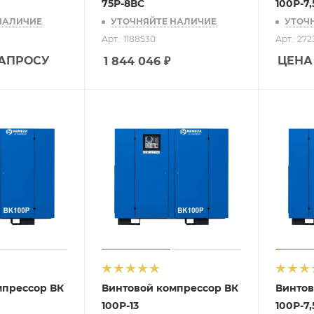
75Р-8ВС
100Р-7,
НАЛИЧИЕ
УТОЧНЯЙТЕ НАЛИЧИЕ
УТОЧ
Арт.: 1188530
Арт.: 27
ЗАПРОСУ
ЦЕНА
1 844 046
₽
мпрессор ВК
Винтовой компрессор ВК
Винтов
100Р-13
100Р-7