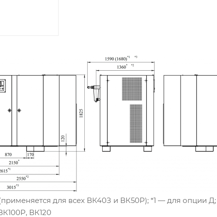
(применяется для всех ВК40З и ВК50Р); *1 — для опции Д;
ВК100Р, ВК120