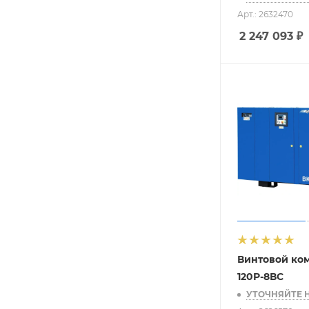
Арт.: 2632470
2 247 093
₽
Винтовой ко
120Р-8ВС
УТОЧНЯЙТЕ 