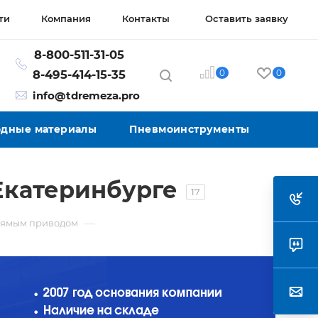
ти
Компания
Контакты
Оставить заявку
8-800-511-31-05
0
0
8-495-414-15-35
info@tdremeza.pro
ходные материалы
Пневмоинструменты
Екатеринбурге
17
—
рямым приводом