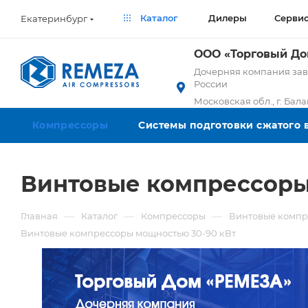
Каталог
Дилеры
Серви
Екатеринбург
ООО «Торговый Д
Дочерняя компания заво
России
Московская обл., г. Бал
Компрессоры
Системы подготовки сжатого 
Винтовые компрессоры
—
—
—
Главная
Каталог
Компрессоры
Винтовые компр
Винтовые компрессоры мощностью 30-90 кВт