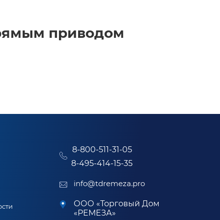
прямым приводом
8-800-511-31-05
8-495-414-15-35
info@tdremeza.pro
ООО «Торговый Дом
ости
«РЕМЕЗА»