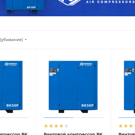
(убывание)
мпрессор ВК
Винтовой компрессор ВК
Винтов