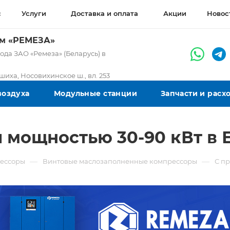
с
Услуги
Доставка и оплата
Акции
Новос
ом «РЕМЕЗА»
да ЗАО «Ремеза» (Беларусь) в
ашиха, Носовихинское ш., вл. 253
воздуха
Модульные станции
Запчасти и рас
 мощностью 30-90 кВт в 
—
—
ессоры
Винтовые маслозаполненные компрессоры
С п