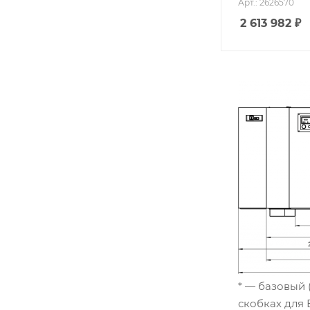
Арт.: 2626570
2 613 982
₽
* — базовый 
скобках для 