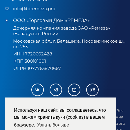
info@tdremeza.pro
ООО «Торговый Дом «РЕМЕЗА»
Дочерняя компания завода ЗАО «Ремеза»
(Беларусь) в России
Московская обл., г. Балашиха, Носовихинское ш.,
вл. 253
ИНН 7720602428
КПП 500101001
ОГРН 1077763870667
Используя наш сайт, вы соглашаетесь, что
2007-2026 © ООО «ТД «РЕМЕЗА». Все права защищены. Вся
информация на сайте размещена в целях предоставления
мы можем хранить куки (cookies) в вашем
возможности покупателю ознакомиться с товаром перед его
браузере.
Узнать больше
приобретением и не является публичной офертой (статья