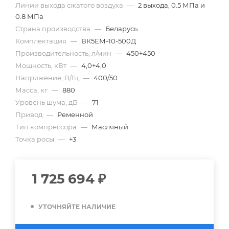
Линии выхода сжатого воздуха
—
2 выхода, 0.5 МПа и
0.8 МПа
Страна производства
—
Беларусь
Комплектация
—
ВК5ЕМ-10-500Д
Производительность, л/мин
—
450+450
Мощность, кВт
—
4,0+4,0
Напряжение, В/Гц
—
400/50
Масса, кг
—
880
Уровень шума, дБ
—
71
Привод
—
Ременной
Тип компрессора
—
Масляный
Точка росы
—
+3
1 725 694
₽
УТОЧНЯЙТЕ НАЛИЧИЕ