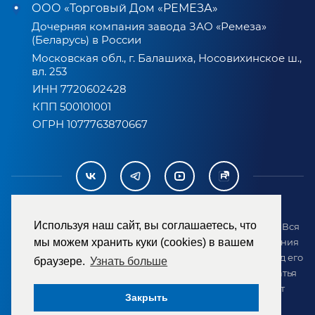
ООО «Торговый Дом «РЕМЕЗА»
Дочерняя компания завода ЗАО «Ремеза»
(Беларусь) в России
Московская обл., г. Балашиха, Носовихинское ш.,
вл. 253
ИНН 7720602428
КПП 500101001
ОГРН 1077763870667
Используя наш сайт, вы соглашаетесь, что
2007-2026 © ООО «ТД «РЕМЕЗА». Все права защищены. Вся
информация на сайте размещена в целях предоставления
мы можем хранить куки (cookies) в вашем
возможности покупателю ознакомиться с товаром перед его
браузере.
Узнать больше
приобретением и не является публичной офертой (статья
437 ГК РФ). Внешний вид товара может отличаться от
Закрыть
представленного на сайте.