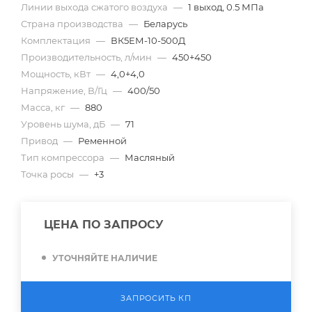
Линии выхода сжатого воздуха
—
1 выход, 0.5 МПа
Страна производства
—
Беларусь
Комплектация
—
ВК5ЕМ-10-500Д
Производительность, л/мин
—
450+450
Мощность, кВт
—
4,0+4,0
Напряжение, В/Гц
—
400/50
Масса, кг
—
880
Уровень шума, дБ
—
71
Привод
—
Ременной
Тип компрессора
—
Масляный
Точка росы
—
+3
ЦЕНА ПО ЗАПРОСУ
УТОЧНЯЙТЕ НАЛИЧИЕ
ЗАПРОСИТЬ КП