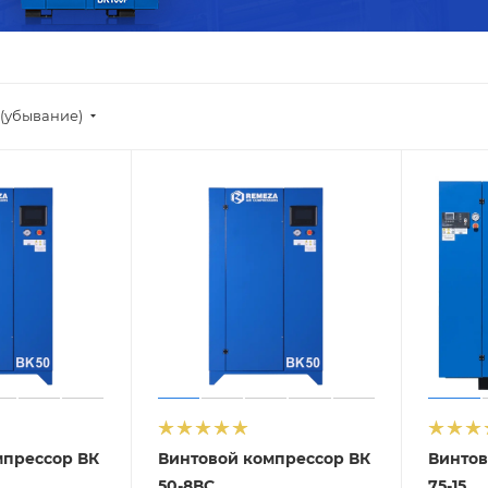
(убывание)
мпрессор ВК
Винтовой компрессор ВК
Винтов
50-8ВС
75-15