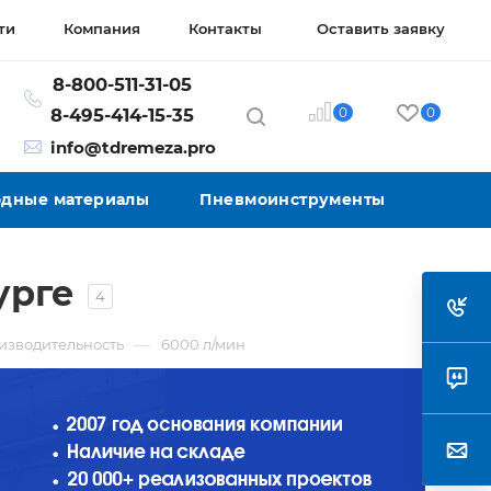
ти
Компания
Контакты
Оставить заявку
8-800-511-31-05
0
0
8-495-414-15-35
info@tdremeza.pro
ходные материалы
Пневмоинструменты
урге
4
—
изводительность
6000 л/мин