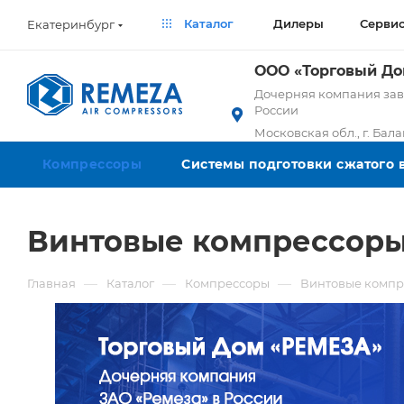
Каталог
Дилеры
Серви
Екатеринбург
ООО «Торговый Д
Дочерняя компания заво
России
Московская обл., г. Бал
Компрессоры
Системы подготовки сжатого 
Винтовые компрессоры 
—
—
—
Главная
Каталог
Компрессоры
Винтовые компр