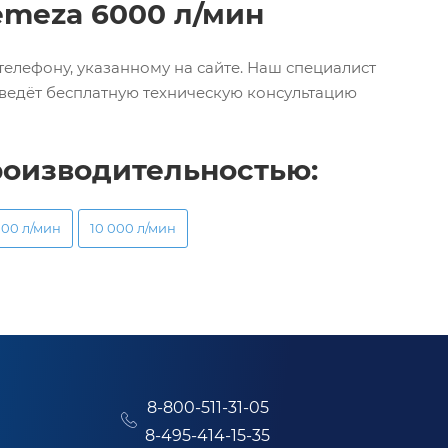
emeza 6000 л/мин
 телефону, указанному на сайте. Наш специалист
проведёт бесплатную техническую консультацию
роизводительностью:
000 л/мин
10 000 л/мин
8-800-511-31-05
8-495-414-15-35