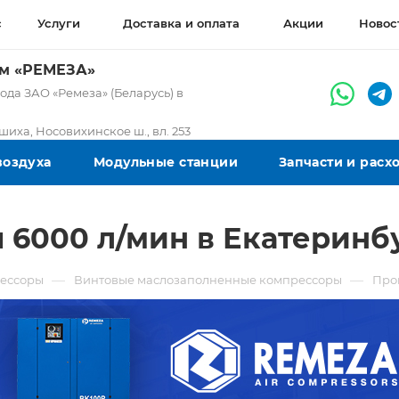
с
Услуги
Доставка и оплата
Акции
Новос
ом «РЕМЕЗА»
да ЗАО «Ремеза» (Беларусь) в
ашиха, Носовихинское ш., вл. 253
воздуха
Модульные станции
Запчасти и рас
6000 л/мин в Екатеринб
—
—
ессоры
Винтовые маслозаполненные компрессоры
Про