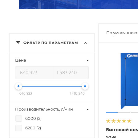
По умолчанию 
ФИЛЬТР ПО ПАРАМЕТРАМ
Цена
640 923
1 483 240
Производительность, л/мин
6000 (
2
)
6200 (
2
)
Винтовой ко
50-8