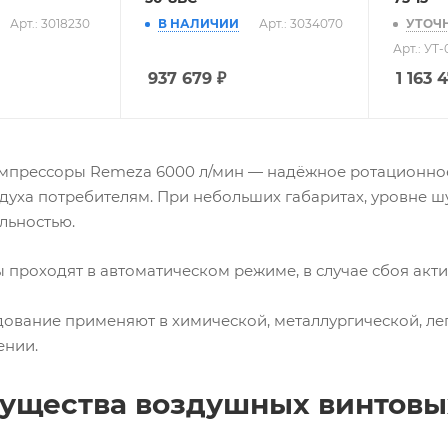
Арт.: 3018230
В НАЛИЧИИ
Арт.: 3034070
УТОЧ
Арт.: УТ
937 679
₽
1 163 
мпрессоры Remeza 6000 л/мин — надёжное ротационное
духа потребителям. При небольших габаритах, уровне ш
льностью.
 проходят в автоматическом режиме, в случае сбоя акт
ование применяют в химической, металлургической, ле
ении.
ущества воздушных винтовы