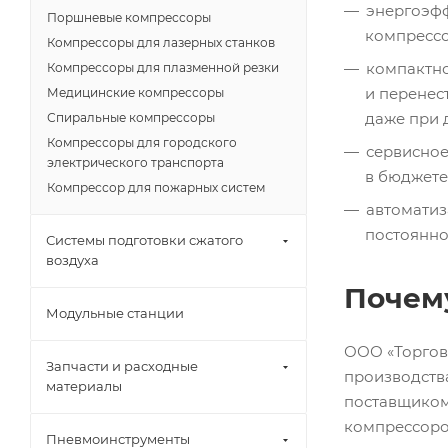
энергоэфф
Поршневые компрессоры
компрессо
Компрессоры для лазерных станков
компактно
Компрессоры для плазменной резки
и перенес
Медицинские компрессоры
даже при 
Спиральные компрессоры
Компрессоры для городского
сервисное
электрического транспорта
в бюджете
Компрессор для пожарных систем
автоматиз
постоянно
Системы подготовки сжатого
воздуха
Почем
Модульные станции
ООО «Торгов
Запчасти и расходные
производств
материалы
поставщиком
компрессоро
Пневмоинструменты