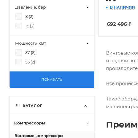
Давление, бар
В НАЛИЧИИ
8 (
2
)
692 496
₽
15 (
2
)
Мощность, кВт
Винтовые ко
37 (
2
)
и подачи воз
55 (
2
)
производите
ПОКАЗАТЬ
Все процессы
Такое оборуд
КАТАЛОГ
машиностро
Преим
Компрессоры
Винтовые компрессоры