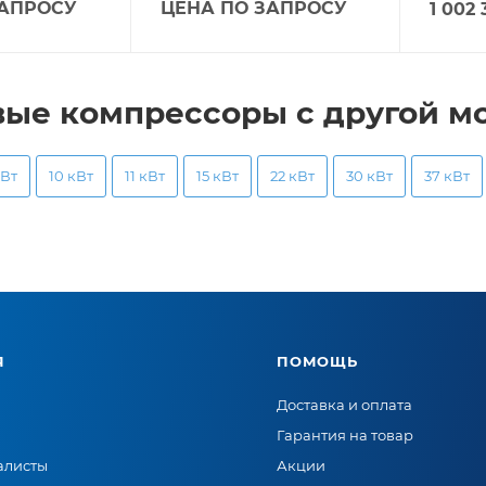
ЗАПРОСУ
ЦЕНА ПО ЗАПРОСУ
1 002 
вые компрессоры с другой м
кВт
10 кВт
11 кВт
15 кВт
22 кВт
30 кВт
37 кВт
Я
ПОМОЩЬ
Доставка и оплата
Гарантия на товар
алисты
Акции