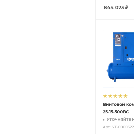
844 023
₽
Винтовой ко
25-15-500ВС
УТОЧНЯЙТЕ 
Арт.: УТ-000032