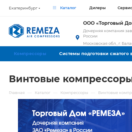
Каталог
Дилеры
Серви
Екатеринбург
ООО «Торговый Д
Дочерняя компания заво
России
Московская обл., г. Бал
Компрессоры
Системы подготовки сжатого 
Винтовые компрессоры 
—
—
—
Главная
Каталог
Компрессоры
Винтовые компр