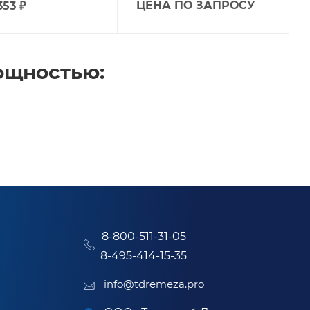
ЦЕНА ПО ЗАПРОСУ
353
₽
ощностью:
8-800-511-31-05
8-495-414-15-35
info@tdremeza.pro