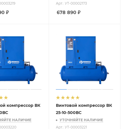
-00003219
Арт.: УТ-00002173
90
₽
678 890
₽
ой компрессор ВК
Винтовой компрессор ВК
00ВС
25-10-500ВС
НЯЙТЕ НАЛИЧИЕ
УТОЧНЯЙТЕ НАЛИЧИЕ
-00003220
Арт.: УТ-00003221