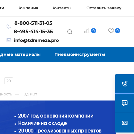
ти
Компания
Контакты
Оставить заявку
8-800-511-31-05
0
0
8-495-414-15-35
info@tdremeza.pro
ходные материалы
Пневмоинструменты
е
20
—
ность
18,5 кВт