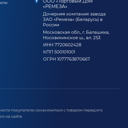
ООО «Торговый Дом
ости
«РЕМЕЗА»
Дочерняя компания завода
ЗАО «Ремеза» (Беларусь) в
России
Московская обл., г. Балашиха,
Носовихинское ш., вл. 253
ИНН 7720602428
КПП 500101001
ОГРН 1077763870667
ости покупателю ознакомиться с товаром перед его
о на сайте.