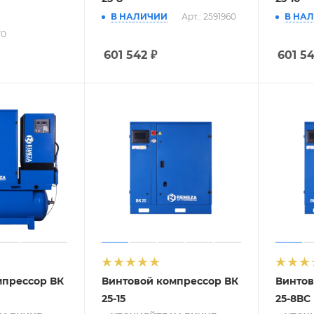
В НАЛИЧИИ
Арт.: 2591960
В НА
70
601 542
₽
601 5
мпрессор ВК
Винтовой компрессор ВК
Винтов
25-15
25-8ВС