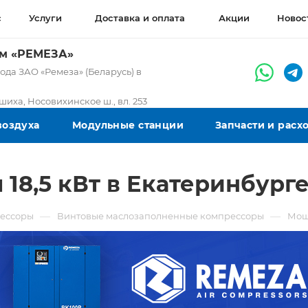
с
Услуги
Доставка и оплата
Акции
Новос
ом «РЕМЕЗА»
да ЗАО «Ремеза» (Беларусь) в
ашиха, Носовихинское ш., вл. 253
воздуха
Модульные станции
Запчасти и рас
18,5 кВт в Екатеринбург
—
—
ессоры
Винтовые маслозаполненные компрессоры
Мощ