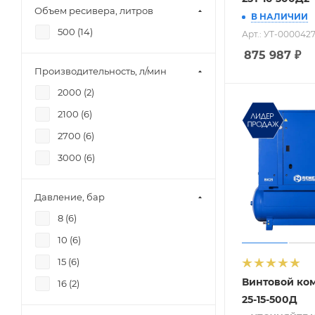
Объем ресивера, литров
В НАЛИЧИИ
500 (
14
)
Арт.: УТ-000042
875 987
₽
Производительность, л/мин
2000 (
2
)
2100 (
6
)
2700 (
6
)
3000 (
6
)
Давление, бар
8 (
6
)
10 (
6
)
15 (
6
)
Винтовой ко
16 (
2
)
25-15-500Д