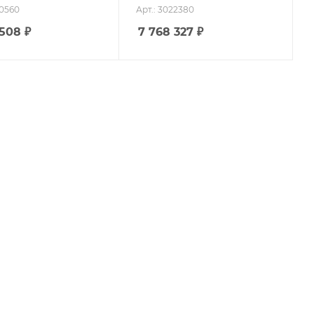
80560
Арт.: 3022380
 508
₽
7 768 327
₽