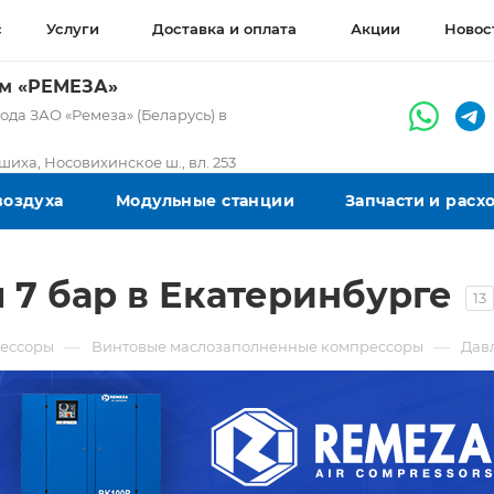
с
Услуги
Доставка и оплата
Акции
Новос
ом «РЕМЕЗА»
да ЗАО «Ремеза» (Беларусь) в
ашиха, Носовихинское ш., вл. 253
воздуха
Модульные станции
Запчасти и рас
7 бар в Екатеринбурге
13
—
—
ессоры
Винтовые маслозаполненные компрессоры
Дав