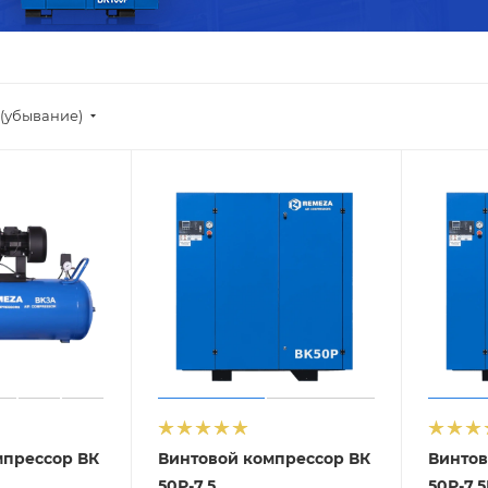
(убывание)
мпрессор ВК
Винтовой компрессор ВК
Винтов
50Р-7,5
50Р-7,