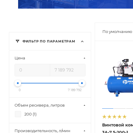
По умолчанию 
ФИЛЬТР ПО ПАРАМЕТРАМ
Цена
0
7 189 792
Объем ресивера, литров
200 (
1
)
Винтовой ко
Производительность, л/мин
3А-7,5-200-1