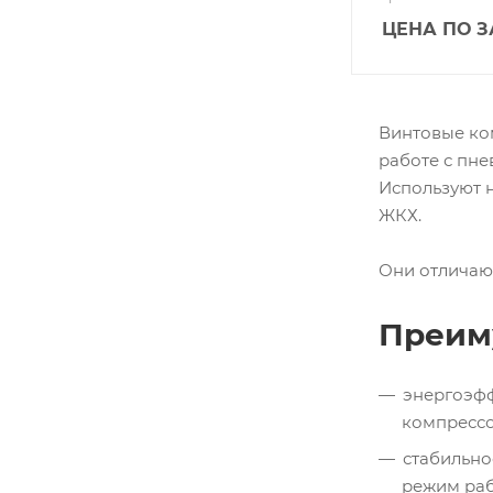
ЦЕНА ПО 
Винтовые ко
работе с пн
Используют н
ЖКХ.
Они отличаю
Преим
энергоэфф
компрессо
стабильно
режим рабо