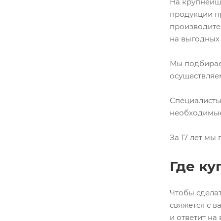
На крупнейш
продукции п
производите
на выгодных 
Мы подбирае
осуществляем
Специалисты
необходимые
За 17 лет мы
Где ку
Чтобы сделат
свяжется с в
и ответит на