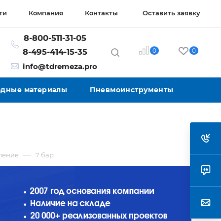
ти
Компания
Контакты
Оставить заявку
8-800-511-31-05
0
0
8-495-414-15-35
info@tdremeza.pro
ходные материалы
Пневмоинструменты
—
ление
7 бар