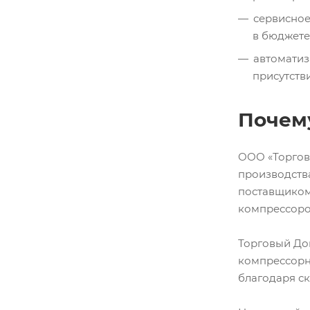
сервисное
в бюджете
автоматиз
присутств
Почем
ООО «Торгов
производств
поставщиком
компрессоро
Торговый До
компрессорны
благодаря с