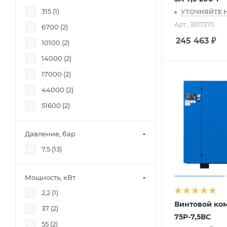
315 (
1
)
УТОЧНЯЙТЕ 
Арт.: 3017370
6700 (
2
)
245 463
₽
10100 (
2
)
14000 (
2
)
17000 (
2
)
44000 (
2
)
51600 (
2
)
Давление, бар
7,5 (
13
)
Мощность, кВт
2,2 (
1
)
Винтовой ко
37 (
2
)
75Р-7,5ВС
55 (
2
)