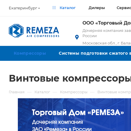
Каталог
Дилеры
Серви
Екатеринбург
ООО «Торговый Д
Дочерняя компания заво
России
Московская обл., г. Бал
Компрессоры
Системы подготовки сжатого 
Винтовые компрессоры 
—
—
—
Главная
Каталог
Компрессоры
Винтовые компр