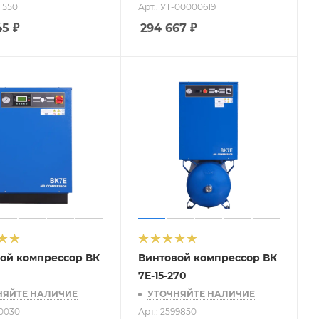
01550
Арт.: УТ-00000619
45
₽
294 667
₽
ой компрессор ВК
Винтовой компрессор ВК
7E-15-270
НЯЙТЕ НАЛИЧИЕ
УТОЧНЯЙТЕ НАЛИЧИЕ
40030
Арт.: 2599850