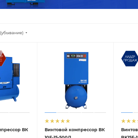
(убывание)
мпрессор ВК
Винтовой компрессор ВК
Винтов
10E-15-500Д
BK15E-