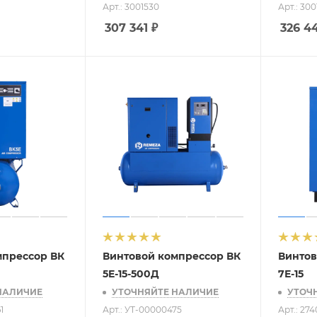
Арт.: 3001530
Арт.: 30
307 341
₽
326 4
мпрессор ВК
Винтовой компрессор ВК
Винтов
5E-15-500Д
7Е-15
НАЛИЧИЕ
УТОЧНЯЙТЕ НАЛИЧИЕ
УТОЧ
1
Арт.: УТ-00000475
Арт.: 27