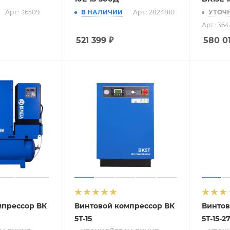
Арт.: 36509
В НАЛИЧИИ
Арт.: 2824810
УТОЧ
Арт.: 364
521 399
₽
580 0
мпрессор ВК
Винтовой компрессор ВК
Винтов
5Т-15
5Т-15-2