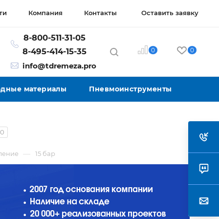
ти
Компания
Контакты
Оставить заявку
8-800-511-31-05
0
0
8-495-414-15-35
info@tdremeza.pro
ходные материалы
Пневмоинструменты
50
—
ление
15 бар