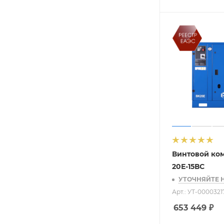
Винтовой ко
20Е-15ВС
УТОЧНЯЙТЕ 
Арт.: УТ-0000321
653 449
₽