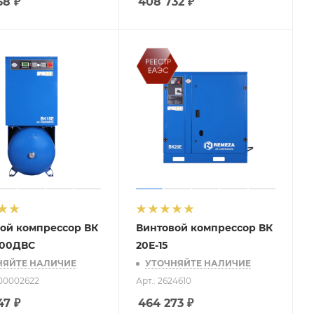
68
₽
408 732
₽
ой компрессор ВК
Винтовой компрессор ВК
-500ДВС
20Е-15
НЯЙТЕ НАЛИЧИЕ
УТОЧНЯЙТЕ НАЛИЧИЕ
-00002622
Арт.: 2624610
47
₽
464 273
₽