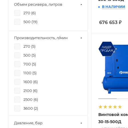
Объем ресивера, литров
В НАЛИЧИИ
270 (
6
)
500 (
19
)
676 653
₽
Производительность, л/мин
270 (
5
)
500 (
5
)
700 (
5
)
1100 (
5
)
1600 (
6
)
2100 (
6
)
2500 (
6
)
3600 (
2
)
Винтовой ко
4200 (
2
)
30-15-500Д
Давление, бар
5100 (
2
)