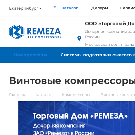
Каталог
Дилеры
Серви
Екатеринбург
ООО «Торговый Д
Дочерняя компания заво
России
Московская обл., г. Бал
Компрессоры
Системы подготовки сжатого 
Винтовые компрессоры 
—
—
—
Главная
Каталог
Компрессоры
Винтовые компр