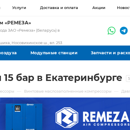
с
Услуги
Доставка и оплата
Акции
Новос
ом «РЕМЕЗА»
да ЗАО «Ремеза» (Беларусь) в
ашиха, Носовихинское ш., вл. 253
воздуха
Модульные станции
Запчасти и рас
15 бар в Екатеринбурге
—
—
ессоры
Винтовые маслозаполненные компрессоры
Дав