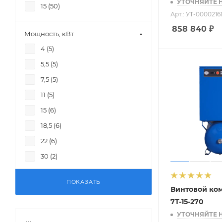
УТОЧНЯЙТЕ 
15 (
50
)
6000 (
2
)
Арт.: УТ-0000216
9000 (
2
)
858 840
₽
Мощность, кВт
10500 (
2
)
4 (
5
)
5,5 (
5
)
7,5 (
5
)
11 (
5
)
15 (
6
)
18,5 (
6
)
22 (
6
)
30 (
2
)
37 (
2
)
ПОКАЗАТЬ
45 (
2
)
Винтовой ко
7Т-15-270
55 (
2
)
УТОЧНЯЙТЕ 
75 (
2
)