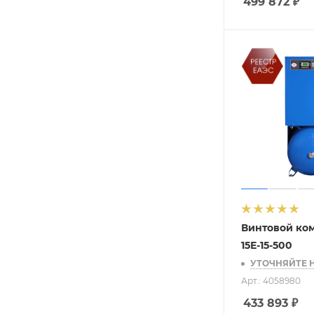
499 872
₽
Винтовой ко
15Е-15-500
УТОЧНЯЙТЕ 
Арт.: 4058980
433 893
₽