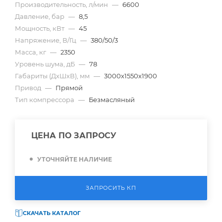
Производительность, л/мин
—
6600
Давление, бар
—
8,5
Мощность, кВт
—
45
Напряжение, В/Гц
—
380/50/3
Масса, кг
—
2350
Уровень шума, дБ
—
78
Габариты (ДхШхВ), мм
—
3000х1550х1900
Привод
—
Прямой
Тип компрессора
—
Безмасляный
ЦЕНА ПО ЗАПРОСУ
УТОЧНЯЙТЕ НАЛИЧИЕ
ЗАПРОСИТЬ КП
СКАЧАТЬ КАТАЛОГ