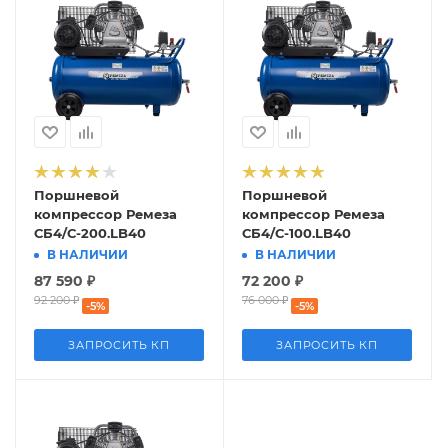
Поршневой
Поршневой
компрессор Ремеза
компрессор Ремеза
СБ4/С-200.LB40
СБ4/С-100.LB40
В НАЛИЧИИ
В НАЛИЧИИ
87 590
₽
72 200
₽
92 200
₽
76 000
₽
-
5
%
-
5
%
ЗАПРОСИТЬ КП
ЗАПРОСИТЬ КП