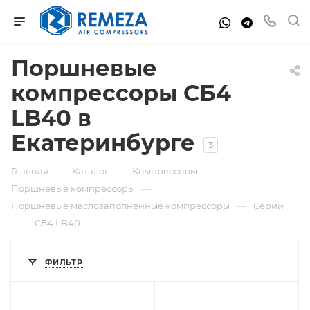
Поршневые
компрессоры СБ4
LB40 в
Екатеринбурге
3
—
—
—
Главная
Каталог
Компрессоры
—
Поршневые компрессоры
—
Поршневые маслозаполненные компрессоры
Серии
—
СБ4 LB40
ФИЛЬТР