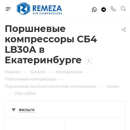
Поршневые
компрессоры СБ4
LB30A в
Екатеринбурге
3
—
—
—
Главная
Каталог
Компрессоры
—
Поршневые компрессоры
—
Поршневые маслозаполненные компрессоры
Серии
—
СБ4 LB30A
ФИЛЬТР