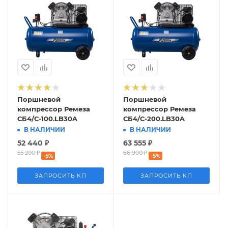
Поршневой
Поршневой
компрессор Ремеза
компрессор Ремеза
СБ4/С-100.LB30A
СБ4/С-200.LB30A
В НАЛИЧИИ
В НАЛИЧИИ
52 440
₽
63 555
₽
55 200
₽
66 900
₽
-
5
%
-
5
%
ЗАПРОСИТЬ КП
ЗАПРОСИТЬ КП