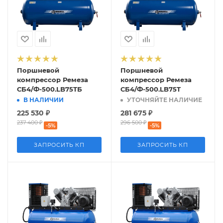
Поршневой
Поршневой
компрессор Ремеза
компрессор Ремеза
СБ4/Ф-500.LB75TБ
СБ4/Ф-500.LB75T
В НАЛИЧИИ
УТОЧНЯЙТЕ НАЛИЧИЕ
225 530
₽
281 675
₽
237 400
₽
296 500
₽
-
5
%
-
5
%
ЗАПРОСИТЬ КП
ЗАПРОСИТЬ КП