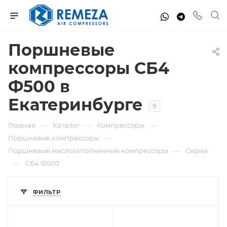
Поршневые
компрессоры СБ4
Ф500 в
Екатеринбурге
9
—
—
—
Главная
Каталог
Компрессоры
—
Поршневые компрессоры
—
Поршневые маслозаполненные компрессоры
Серии
—
СБ4 Ф500
ФИЛЬТР