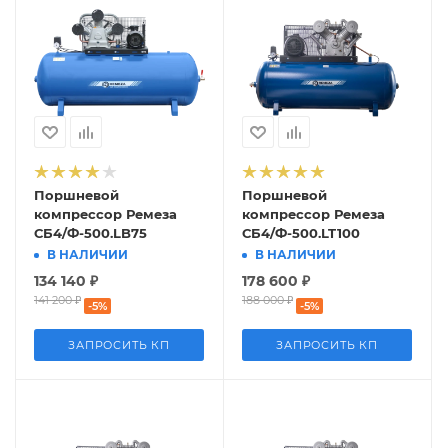
Поршневой
Поршневой
компрессор Ремеза
компрессор Ремеза
СБ4/Ф-500.LB75
СБ4/Ф-500.LT100
В НАЛИЧИИ
В НАЛИЧИИ
134 140
₽
178 600
₽
141 200
₽
188 000
₽
-
5
%
-
5
%
ЗАПРОСИТЬ КП
ЗАПРОСИТЬ КП