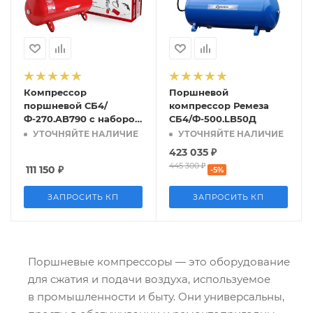
Компрессор
Поршневой
поршневой СБ4/
компрессор Ремеза
Ф-270.AB790 с набором
СБ4/Ф-500.LB50Д
пневмоинструмента
УТОЧНЯЙТЕ НАЛИЧИЕ
УТОЧНЯЙТЕ НАЛИЧИЕ
KIT UNI-7B
423 035
₽
445 300
₽
111 150
₽
-
5
%
ЗАПРОСИТЬ КП
ЗАПРОСИТЬ КП
Поршневые компрессоры — это оборудование
для сжатия и подачи воздуха, используемое
в промышленности и быту. Они универсальны,