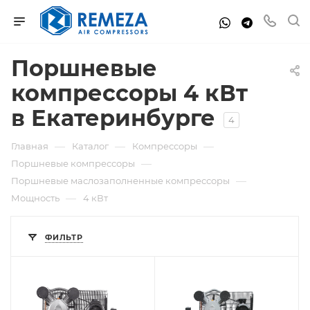
Поршневые
компрессоры 4 кВт
в Екатеринбурге
4
—
—
—
Главная
Каталог
Компрессоры
—
Поршневые компрессоры
—
Поршневые маслозаполненные компрессоры
—
Мощность
4 кВт
ФИЛЬТР