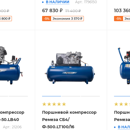
В НАЛИЧИИ
Арт.: 1796150
67 830
₽
103 36
000
₽
71 400
₽
3 800
₽
-
5
%
Экономия
3 570
₽
-
5
%
Эк
омпрессор
Поршневой компрессор
Поршн
-50.LB40
Ремеза СБ4/
Ремеза
Ф-500.LT100/16
Арт.: 21206
В НА