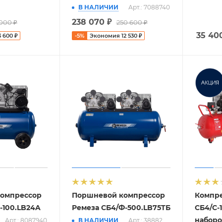
В НАЛИЧИИ
Арт.: 7088740
238 070
₽
 000
₽
250 600
₽
35 40
3 600
₽
-
5
%
Экономия
12 530
₽
омпрессор
Поршневой компрессор
Компр
-100.LB24A
Ремеза СБ4/Ф-500.LB75TБ
СБ4/С-
набор
Арт.: 8087940
В НАЛИЧИИ
Арт.: 38882