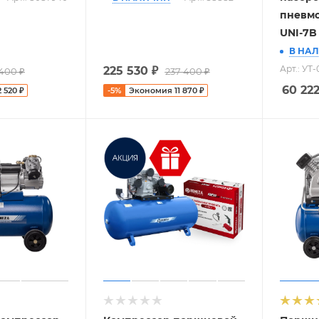
пневмо
UNI-7B
В НА
Арт.: УТ
225 530
₽
 400
₽
237 400
₽
60 22
2 520
₽
-
5
%
Экономия
11 870
₽