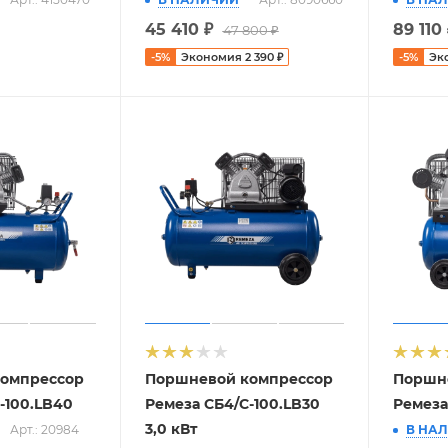
45 410
₽
89 110
47 800
₽
-
5
%
Экономия
2 390
₽
-
5
%
Эк
омпрессор
Поршневой компрессор
Поршн
-100.LB40
Ремеза СБ4/С-100.LB30
Ремеза
3,0 кВт
Арт.: 20984
В НА