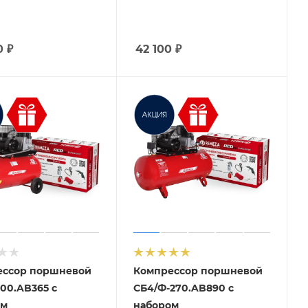
0
₽
42 100
₽
ессор поршневой
Компрессор поршневой
100.AB365 с
СБ4/Ф-270.AB890 с
ом
набором