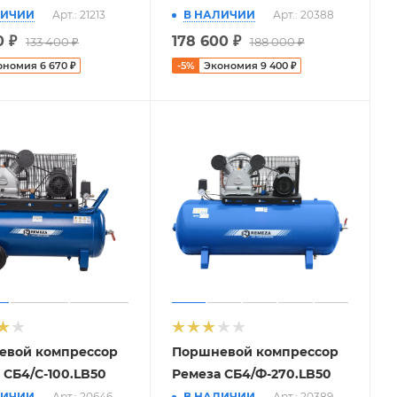
ЛИЧИИ
Арт.: 21213
В НАЛИЧИИ
Арт.: 20388
0
₽
178 600
₽
133 400
₽
188 000
₽
ономия
6 670
₽
-
5
%
Экономия
9 400
₽
евой компрессор
Поршневой компрессор
 СБ4/С-100.LB50
Ремеза СБ4/Ф-270.LB50
ЛИЧИИ
Арт.: 20646
В НАЛИЧИИ
Арт.: 20389