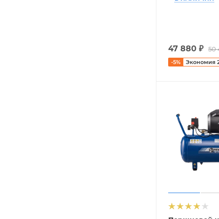
47 880
₽
50
-
5
%
Экономия