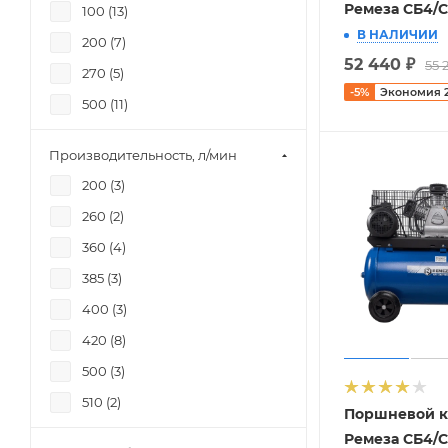
Ремеза СБ4/С
100 (
13
)
В НАЛИЧИИ
200 (
7
)
52 440
₽
55 
270 (
5
)
-
5
%
Экономия
500 (
11
)
Производительность, л/мин
200 (
3
)
260 (
2
)
360 (
4
)
385 (
3
)
400 (
3
)
420 (
8
)
500 (
3
)
510 (
2
)
Поршневой к
580 (
4
)
Ремеза СБ4/С