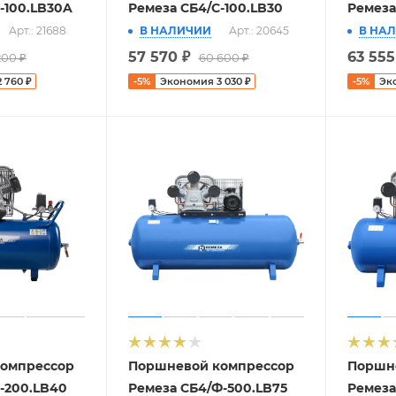
-100.LB30A
Ремеза СБ4/С-100.LB30
Ремеза
Арт.: 21688
В НАЛИЧИИ
Арт.: 20645
В НА
57 570
₽
63 555
200
₽
60 600
₽
2 760
₽
-
5
%
Экономия
3 030
₽
-
5
%
Эк
омпрессор
Поршневой компрессор
Поршн
-200.LB40
Ремеза СБ4/Ф-500.LB75
Ремеза