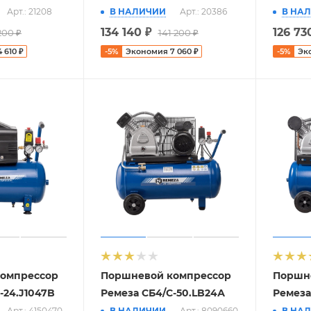
Арт.: 21208
В НАЛИЧИИ
Арт.: 20386
В НА
134 140
₽
126 73
200
₽
141 200
₽
4 610
₽
-
5
%
Экономия
7 060
₽
-
5
%
Эк
омпрессор
Поршневой компрессор
Поршн
-24.J1047B
Ремеза СБ4/С-50.LB24А
Ремеза
Арт.: 4150470
В НАЛИЧИИ
Арт.: 8090660
В НА