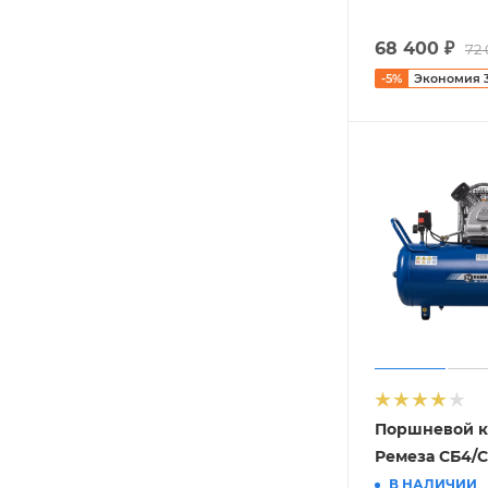
68 400
₽
72
-
5
%
Экономия
Поршневой к
Ремеза СБ4/С
В НАЛИЧИИ