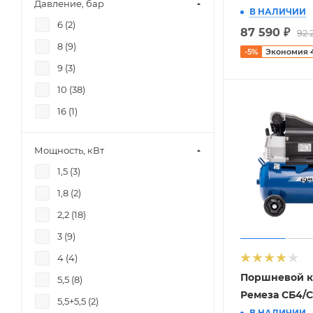
Давление, бар
690 (
3
)
В НАЛИЧИИ
6 (
2
)
87 590
₽
720 (
1
)
92 
8 (
9
)
-
5
%
Экономия
830 (
1
)
9 (
3
)
880 (
1
)
10 (
38
)
950 (
5
)
16 (
1
)
980 (
1
)
1400 (
4
)
Мощность, кВт
1700 (
2
)
1,5 (
3
)
1900 (
2
)
1,8 (
2
)
2800 (
1
)
2,2 (
18
)
3 (
9
)
4 (
4
)
Поршневой к
5,5 (
8
)
Ремеза СБ4/С
5,5+5,5 (
2
)
В НАЛИЧИИ