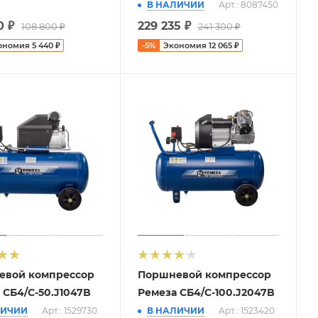
В НАЛИЧИИ
Арт.: 8087450
0
₽
229 235
₽
108 800
₽
241 300
₽
ономия
5 440
₽
-
5
%
Экономия
12 065
₽
евой компрессор
Поршневой компрессор
 СБ4/С-50.J1047B
Ремеза СБ4/С-100.J2047B
ЛИЧИИ
Арт.: 1529730
В НАЛИЧИИ
Арт.: 1523420