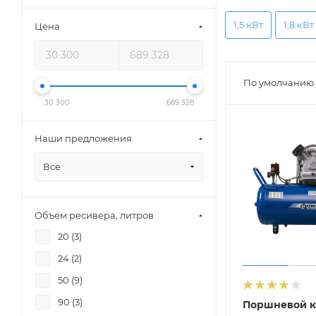
1,5 кВт
1,8 кВт
Цена
По умолчанию 
30 300
689 328
Наши предложения
Все
Объем ресивера, литров
20 (
3
)
24 (
2
)
50 (
9
)
90 (
3
)
Поршневой к