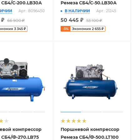
 СБ4/С-200.LB30A
Ремеза СБ4/C-50.LB30А
ЛИЧИИ
Арт.: 8096450
В НАЛИЧИИ
Арт.: 21245
₽
50 445
₽
66 900
₽
53 100
₽
ономия
3 345
₽
-
5
%
Экономия
2 655
₽
евой компрессор
Поршневой компрессор
 СБ4/Ф-270.LB75
Ремеза СБ4/Ф-500.LT100