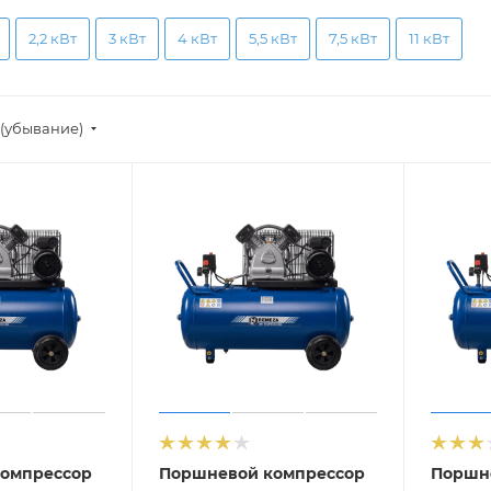
2,2 кВт
3 кВт
4 кВт
5,5 кВт
7,5 кВт
11 кВт
(убывание)
омпрессор
Поршневой компрессор
Поршн