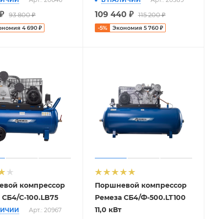
₽
109 440
₽
93 800
₽
115 200
₽
ономия
4 690
₽
-
5
%
Экономия
5 760
₽
евой компрессор
Поршневой компрессор
 СБ4/С-100.LB75
Ремеза СБ4/Ф-500.LT100
11,0 кВт
ЛИЧИИ
Арт.: 20967