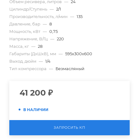
Объем ресивера, литров
—
24
Цилиндр/Ступень
—
2/1
Производительность, л/мин
—
135
Давление, бар
—
8
Мощность, кВт
—
0,75
Напряжение, В/Гц
—
220
Масса, кг
—
28
Габариты (ДхШхВ), мм
—
595х300х600
Выход, дюйм
—
1/4
Тип компрессора
—
Безмасляный
41 200
₽
В НАЛИЧИИ
ЗАПРОСИТЬ КП