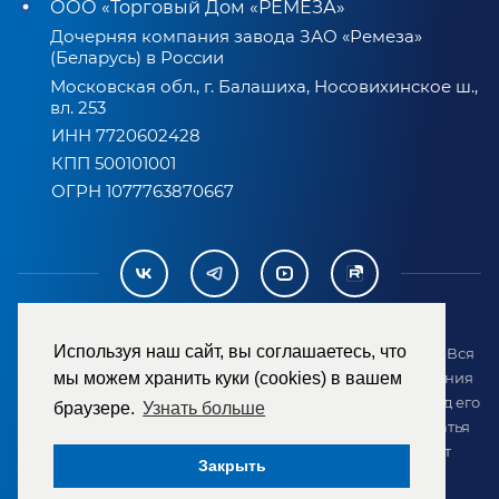
ООО «Торговый Дом «РЕМЕЗА»
Дочерняя компания завода ЗАО «Ремеза»
(Беларусь) в России
Московская обл., г. Балашиха, Носовихинское ш.,
вл. 253
ИНН 7720602428
КПП 500101001
ОГРН 1077763870667
Используя наш сайт, вы соглашаетесь, что
2007-2026 © ООО «ТД «РЕМЕЗА». Все права защищены. Вся
информация на сайте размещена в целях предоставления
мы можем хранить куки (cookies) в вашем
возможности покупателю ознакомиться с товаром перед его
браузере.
Узнать больше
приобретением и не является публичной офертой (статья
437 ГК РФ). Внешний вид товара может отличаться от
Закрыть
представленного на сайте.