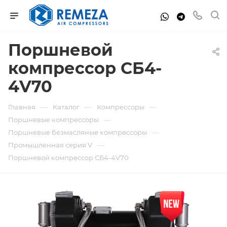
Поршневой
компрессор СБ4-
4V70
—
—
—
Главная
Каталог
Компрессоры
—
Поршневые компрессоры
—
Поршневые безмасляные компрессоры
—
Промышленная серия V
Поршневой компрессор СБ4-4V70