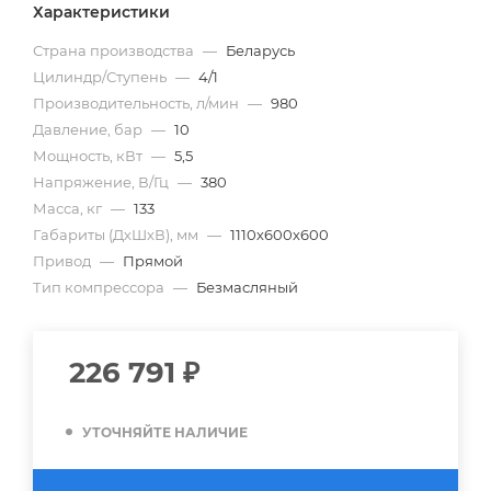
Характеристики
Страна производства
—
Беларусь
Цилиндр/Ступень
—
4/1
Производительность, л/мин
—
980
Давление, бар
—
10
Мощность, кВт
—
5,5
Напряжение, В/Гц
—
380
Масса, кг
—
133
Габариты (ДхШхВ), мм
—
1110х600х600
Привод
—
Прямой
Тип компрессора
—
Безмасляный
226 791
₽
УТОЧНЯЙТЕ НАЛИЧИЕ