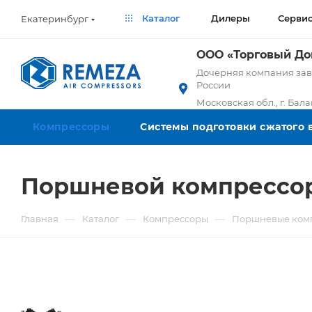
Каталог
Дилеры
Серви
Екатеринбург
ООО «Торговый Д
Дочерняя компания заво
России
Московская обл., г. Бал
Компрессоры
Системы подготовки сжатого 
Поршневой компрессор
—
—
—
Главная
Каталог
Компрессоры
Поршневые ком