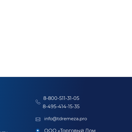
8-800-511-31-05
8-495-414-15-35
info@tdremeza.pro
ООО «Торговый Дом