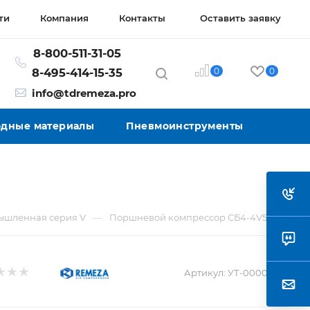
ти
Компания
Контакты
Оставить заявку
8-800-511-31-05
0
0
8-495-414-15-35
info@tdremeza.pro
ходные материалы
Пневмоинструменты
—
шленная серия V
Поршневой компрессор СБ4-4V50
Артикул:
УТ-00005075