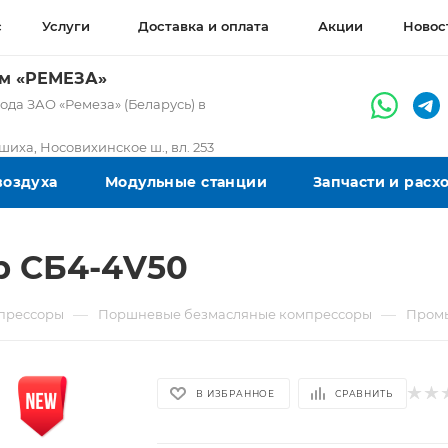
с
Услуги
Доставка и оплата
Акции
Новос
ом «РЕМЕЗА»
да ЗАО «Ремеза» (Беларусь) в
ашиха, Носовихинское ш., вл. 253
воздуха
Модульные станции
Запчасти и рас
 СБ4-4V50
—
—
прессоры
Поршневые безмасляные компрессоры
Промы
В ИЗБРАННОЕ
СРАВНИТЬ