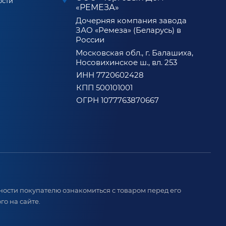
ости
«РЕМЕЗА»
Дочерняя компания завода
ЗАО «Ремеза» (Беларусь) в
России
Московская обл., г. Балашиха,
Носовихинское ш., вл. 253
ИНН 7720602428
КПП 500101001
ОГРН 1077763870667
ости покупателю ознакомиться с товаром перед его
о на сайте.