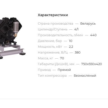
Характеристики
Страна производства
—
Беларусь
Цилиндр/Ступень
—
4/1
Производительность, л/мин
—
440
Давление, бар
—
10
Мощность, кВт
—
2,2
Напряжение, В/Гц
—
380
Масса, кг
—
70
Габариты (ДхШхВ), мм
—
750х550х420
Привод
—
Прямой
Тип компрессора
—
Безмасляный