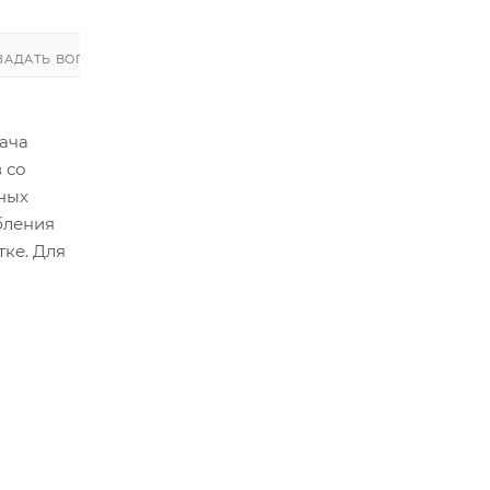
ЗАДАТЬ ВОПРОС
ЗАДАТЬ ВОПРОС
ача
 со
ных
бления
ке. Для